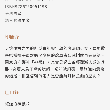
ISBN
9786260051198
分級
普級
語言
繁體中文
簡介
身懷遠古之力的紅髮青年與年幼的魔法師少女，這對歡
喜搭檔攜手面對崎嶇命運的歐風奇幻戰鬥故事完結篇。
國家的守護神「神獸」，其實是過去曾經殲滅人類的兵
器!?高層人員不斷的說謊，認知被顛覆，最終迎向震驚
的結尾。相互信賴的兩人是否能夠對抗扭曲的歷史？
目錄
紅蓮的神獸-2