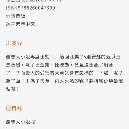
ISBN
9786260047399
分級
普級
語言
繁體中文
簡介
最惡大小姐再度出動！！這回江美？s跟安娜的競爭更
是激烈，除了比金錢、比運動，甚至還比起了廚藝
了！？而最大的受害者天童又會有怎樣的〝下場〞呢？
為了面子！為了天童！兩人火熱的戰爭將持續延燒最高
點囉！
目錄
最惡大小姐-2