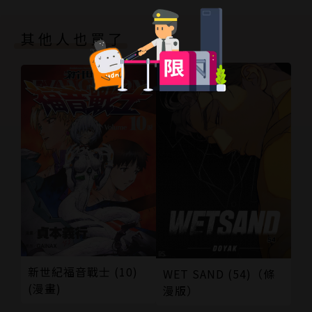
其他人也買了
新世紀福音戰士 (10)
WET SAND (54)（條
(漫畫)
漫版）