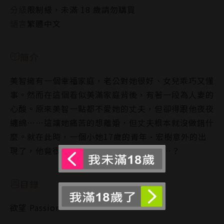
分級
限制級，未滿 18 歲請勿購買
語言
繁體中文
簡介
美智擁有一個幸福家庭，老公對她很好、女兒乖巧又懂
事。然而在這個看似美滿家庭背後，有著一段為人妻的
心酸。原來美智一點都不愛她的丈夫，但卻得跟他夜夜
纏綿……這讓她痛苦的想離婚，但丈夫根本就沒做錯什
麼。就在此時，一個小她17歲的青年•宏樹意外的出
現了，他竟很輕而易舉的就挑起她的欲望…？
目錄
欲望 Passion