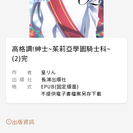
高格調!紳士~茱莉亞學園騎士科~
(2)完
作 者
皇リん
出 版 社
長鴻出版社
格 式
EPUB(固定版面)
不提供電子書檔案另存下載
出版資訊