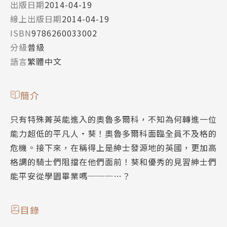
出版日期
2014-04-19
線上出版日期
2014-04-19
ISBN
9786260033002
分級
普級
語言
繁體中文
簡介
只有特殊菁英能進入的奧魯多爾科，不知為何轉進一位
能力超低的平凡人‧葵！奧魯多爾科面臨全員不及格的
危機。接下來，在稱得上是紳士發源地的英國，更加高
格調的騎士們阻擋在他們面前！葵和優秀的見習紳士們
能平安從學園畢業嗎───…？
目錄