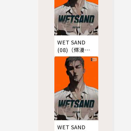
WET SAND
(08)（條漫
版）
WET SAND