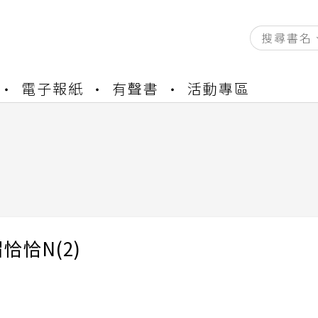
資產合併結果查詢
電子報紙
有聲書
活動專區
書櫃開通申請
與資產合併申請圖文教學
資產合併結果查詢
書櫃開通申請
恰恰N(2)