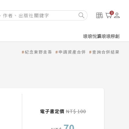
0
琅琅悅讀
琅琅原創
紀念東野圭吾
申請資產合併
查詢合併結果
電子書定價
NT$ 100
70