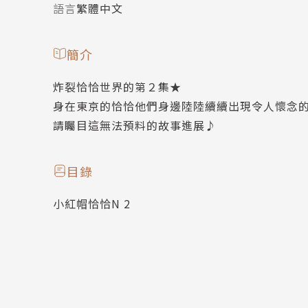
語言
繁體中文
簡介
炸裂恰恰世界的第２集★
身在東京的恰恰他們身邊陸陸續續出現令人懷念
請矚目這無法預料的故事進展♪
目錄
小紅帽恰恰N 2