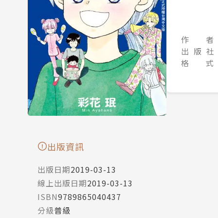
作 者
出 版 社
格 式
出版資訊
出版日期
2019-03-13
線上出版日期
2019-03-13
ISBN
9789865040437
分級
普級