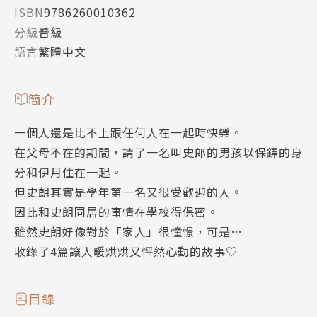
ISBN
9786260010362
分級
普級
語言
繁體中文
簡介
一個人還是比不上跟任何人在一起時快樂。
在父母不在的期間，請了一名叫史郎的男孩以保鏢的身
分和伊月住在一起。
但史朗其實是學年第一名又很受歡迎的人。
因此和史朗同居的事情在學校得保密。
雖然史朗好像對於「家人」很憧憬，可是…
收錄了4篇讓人暖烘烘又怦然心動的故事♡
目錄