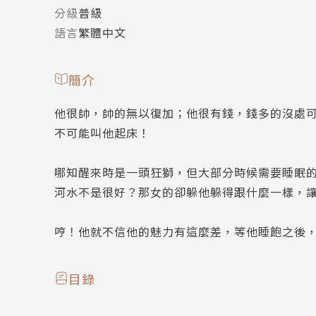
分級
普級
語言
繁體中文
簡介
他很帥，帥的無以復加；他很有錢，錢多的沒處
不可能叫他起床！
哪知醒來時是一頭狂獅，但大部分時候需要睡眠
河水不是很好？那女的卻躲他躲得跟什麼一樣，
哼！他就不信他的魅力有這麼差，等他睡飽之後
目錄