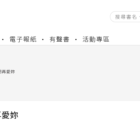
資產合併結果查詢
電子報紙
有聲書
活動專區
書櫃開通申請
與資產合併申請圖文教學
資產合併結果查詢
書櫃開通申請
飽再愛妳
再愛妳