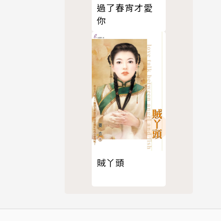
過了春宵才愛
你
賊丫頭