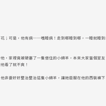
可花；可是，他有病──嗜睡病！走到哪睡到哪，一睡就睡到
的他，家裡竟被硬塞了一隻借住的小綿羊，本來大家當個室友
讓他看了就不爽！
，他非要好好整治整治這隻小綿羊，讓她臣服在他的西裝褲下