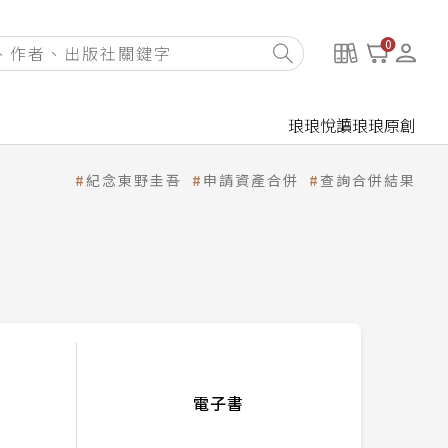
0
琅琅悅讀
琅琅原創
紀念東野圭吾
申請資產合併
查詢合併結果
電子書