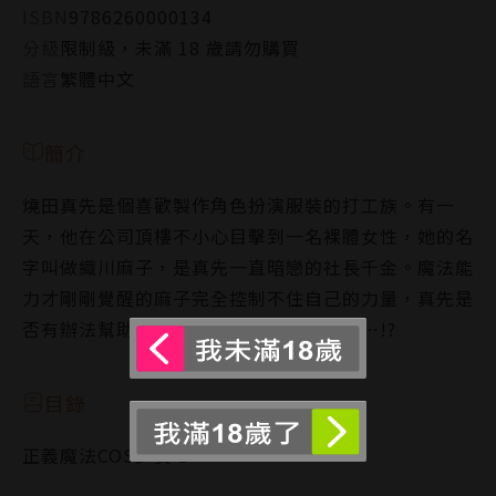
ISBN
9786260000134
分級
限制級，未滿 18 歲請勿購買
語言
繁體中文
簡介
燒田真先是個喜歡製作角色扮演服裝的打工族。有一
天，他在公司頂樓不小心目擊到一名裸體女性，她的名
字叫做織川麻子，是真先一直暗戀的社長千金。魔法能
力才剛剛覺醒的麻子完全控制不住自己的力量，真先是
否有辦法幫助麻子成為完美的魔法少女呢…!?
目錄
正義魔法COS少女 1