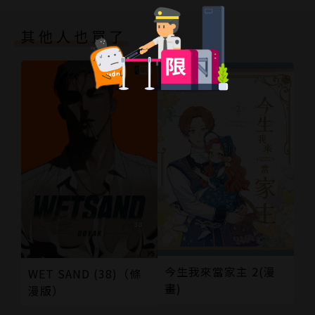
其他人也買了
今生我來當家主 2(漫
WET SAND (38)（條
畫)
漫版）