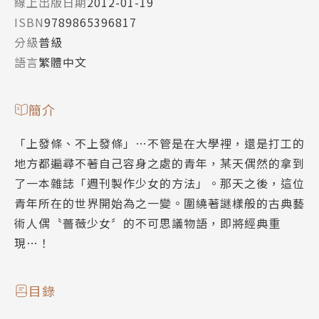
線上出版日期
2012-01-19
ISBN
9789865396817
分級
普級
語言
繁體中文
簡介
「上發條、不上發條」…不管是在大學裡，還是打工的
地方都遍尋不著自己容身之處的青年，某天偶然的拿到
了一本雜誌「週刊製作少女的方法」。那天之後，這位
青年所在的世界開始為之一變。圍繞著謎樣般的古典藝
術人偶〝薔薇少女〞的不可思議物語，即將經典重
現…！
目錄