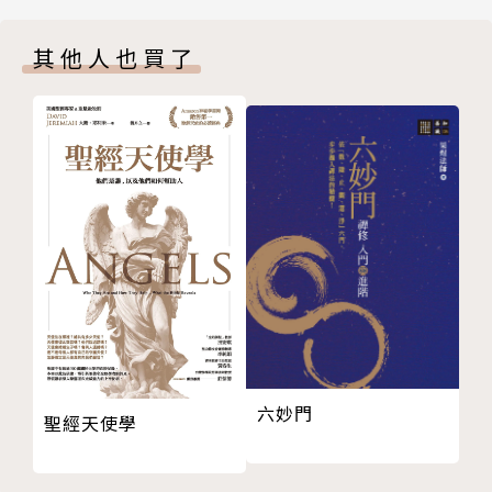
12 當你遭受冒犯：為顯明公義禱告
其他人也買了
13 當你無法突破惡習或癮頭：為得著能力克服禱告
14 當你處理悲傷和失去：為得著安慰和盼望禱告
15 當你難以等候：為得著耐心和毅禱告
16 當你與神相隔遙遠：為與祂更靠禱告
17 當你的健康出了狀況：為得著醫治禱告
18 當你面臨工作/事業難關：為尋求指引禱告
19 當你遇到關係的挑戰：為得著智慧面對禱告
20 當你面對金錢上的問題：為得著財務協助禱告
21 當情況一帆風順：為在得勝與成功中持守信心禱告
附註
版權頁
六妙門
聖經天使學