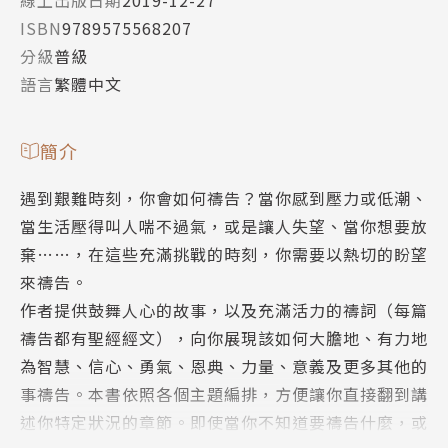
線上出版日期
2019-12-27
ISBN
9789575568207
分級
普級
語言
繁體中文
簡介
遇到艱難時刻，你會如何禱告？當你感到壓力或低潮、
當生活壓得叫人喘不過氣，或是讓人失望、當你想要放
棄……，在這些充滿挑戰的時刻，你需要以熱切的盼望
來禱告。
作者提供鼓舞人心的故事，以及充滿活力的禱詞（每篇
禱告都有聖經經文），向你展現該如何大膽地、有力地
為智慧、信心、勇氣、恩典、力量、意義及更多其他的
事禱告。本書依照各個主題編排，方便讓你直接翻到講
述你特定狀況的章節。即使當你不知道要禱告什麼，或