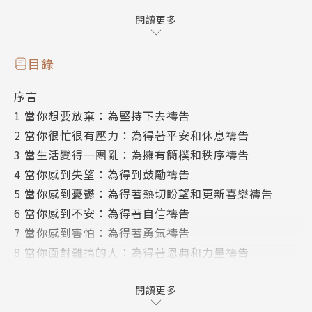
是找不到言詞來表達，本書都能成為平安和恢復喜樂的
生命線。
閱讀更多
想要突破艱困，活出更好的生活，更剛強？起來，禱告
吧！
目錄
序言
1 當你想要放棄：為堅持下去禱告
2 當你很忙很有壓力：為得著平安和休息禱告
3 當生活變得一團亂：為擁有簡樸和秩序禱告
4 當你感到失望：為得到鼓勵禱告
5 當你感到憂鬱：為得著熱切盼望和更新喜樂禱告
6 當你感到不安：為得著自信禱告
7 當你感到害怕：為得著勇氣禱告
8 當你面對難搞的人：為得著恩典和力量禱告
9 當你感到孤獨：為被愛和建立連结禱告
10 當你覺得無趣：為找到意義和目標禱告
閱讀更多
11 當你犯下錯誤：為得著饒恕禱告