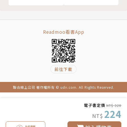
研院動物所與生物多樣性中心、葉子咖啡店、總統府、
臺大海洋所與臺大醫學院。譯著以科普、科學史、藝術
史、環境科學及傳記文學為主。Email：weifen.wang
@gmail.com。
Readmoo看書App
前往下載
聯合線上公司 著作權所有 © udn.com. All Rights Reserved.
電子書定價
NT$ 320
224
NT$