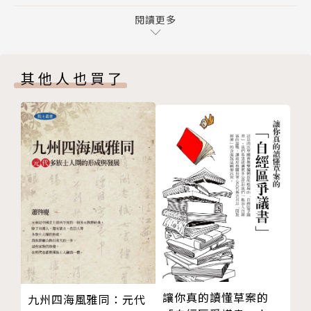
謝辭
尤其處於資訊唾手可得的網路時代，許多人只關注與自
詞彙表
閱讀更多
己立場相同的新聞，或是只相信來自同溫層的網路、從
參考資料
他人聽來的訊息，然後又將這些事件以非黑即白的方
延伸閱讀
式，輕易地評斷劃分。作者表示，在這個有人試圖遮蓋
其他人也買了
版權頁
我們眼睛的世界，我們應該挺身而出，捍衛真理／真
相，同時還要學習如何反擊。
作者簡介
麥金泰爾（Lee McIntyre）
密西根大學安娜堡分校哲學博士，曾在柯爾蓋特大學、
塔夫茲大學、西蒙斯大學執教，現任波士頓大學哲學暨
科學史研究中心研究員、哈佛大學擴展學院倫理學講
讓你真的讀懂草案的
九州四海風雅同：元代