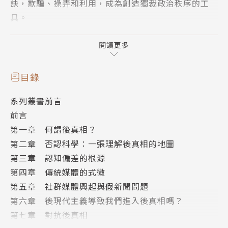
訣，欺騙、操弄和利用，成為創造獨裁政治秩序的工
具。
本書作者追溯後真相現象的發展過程，從否認科學的假
閱讀更多
新聞興起，到我們退回資訊孤島的心理盲點，全都逐一
加以檢視。他認為，後真相是一廂情願的說法、政治語
目錄
言的操弄、大規模的集體幻想。後真相的危險不僅在於
系列叢書前言
放任我們以觀點和感覺來塑造對事實和真相的認識，而
前言
且讓我們陷入脫離現實的風險中。
第一章 何謂後真相？
第二章 否認科學：一張理解後真相的地圖
此外，人類天生的認知偏差會讓我們誤以為自己所下的
第三章 認知偏差的根源
結論都是基於良好的推理，即使事實並非如此，再加上
第四章 傳統媒體的式微
傳統媒體的衰落、社群媒體的興起，以及出現了將假新
第五章 社群媒體興起與假新聞問題
聞當作政治工具的手法，現在這個世界擁有促成後真相
第六章 後現代主義導致我們進入後真相嗎？
時代的理想條件。
第七章 對抗後真相