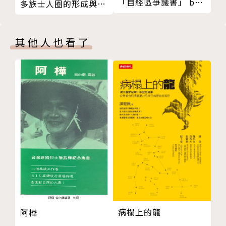
「自經區爭議書」 by
師，曾為哲學教師和學者編輯幾本選集，並撰寫通俗淺
多族士人圈的形成與發
沃草
展
白的小說和非小說。其寫作宗旨是讓讀者接觸與當前時
事有關的哲學主題。著作包括：《尊重真理》（Respe
其他人也看了
cting Truth）、《黑暗時代》（Dark Ages）、《科
學態度》（The Scientific Attitude），以及《社會
科學中的法律和解釋》（Laws and Explanation in t
he Social Sciences）。
譯者簡介
王惟芬
臺大動物系、倫敦大學帝國理工學院科技醫療史碩士。
日前在巴黎半工半讀，一邊於索邦法式文明課程修習法
病榻上的龍
阿樺
文，一邊翻譯寫作偶爾還兼中文家教。曾經謀生處：中