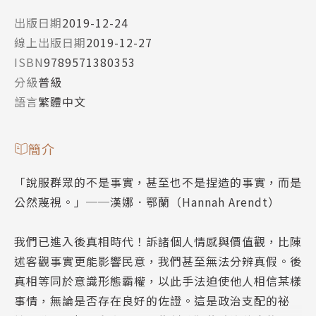
出版日期
2019-12-24
線上出版日期
2019-12-27
ISBN
9789571380353
分級
普級
語言
繁體中文
簡介
「說服群眾的不是事實，甚至也不是捏造的事實，而是
公然蔑視。」──漢娜．鄂蘭（Hannah Arendt）
我們已進入後真相時代！訴諸個人情感與價值觀，比陳
述客觀事實更能影響民意，我們甚至無法分辨真假。後
真相等同於意識形態霸權，以此手法迫使他人相信某樣
事情，無論是否存在良好的佐證。這是政治支配的祕