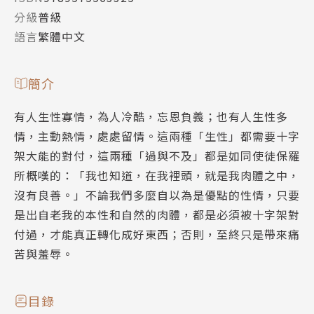
分級
普級
語言
繁體中文
簡介
有人生性寡情，為人冷酷，忘恩負義；也有人生性多
情，主動熱情，處處留情。這兩種「生性」都需要十字
架大能的對付，這兩種「過與不及」都是如同使徒保羅
所概嘆的：「我也知道，在我裡頭，就是我肉體之中，
沒有良善。」不論我們多麼自以為是優點的性情，只要
是出自老我的本性和自然的肉體，都是必須被十字架對
付過，才能真正轉化成好東西；否則，至終只是帶來痛
苦與羞辱。
目錄