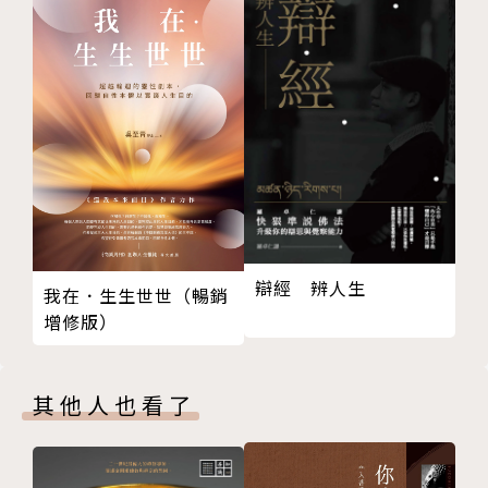
新「阿堵物」
「徒格」安在？
釘情
破你讀經「魔障」21
讀經五戒
撒但之問
弟兄姊妹太親密？
獻君一塊磚
你的服事——屬靈？還是屬肉體？
先知辨
辯經 辨人生
我在．生生世世（暢銷
形式主義的陷阱
增修版）
有一個聲音？！
「未翻餅」症候羣
教會為何「票房失利」？
其他人也看了
追思禮拜‧公祭？
三聲無奈話祭祖