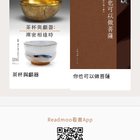
「寡婦」不夜哭？
單身無罪
有「背叛」的感覺嗎？
大蘋果的薄薄表皮
比「愛滋病」更毒
為「外遇」正名
你是好牧者嗎？
神僕的吶喊
餉袋 肉餅 補破網
茶杯與顱器
你也可以做菩薩
那張冷冷的臉
冷淡溺俗病不輕
基督徒「死」觀
神，也是他的天父
神特別愛我？——寫給服事神的人
Readmoo看書App
何時見我殘胞展歡顏？
心問