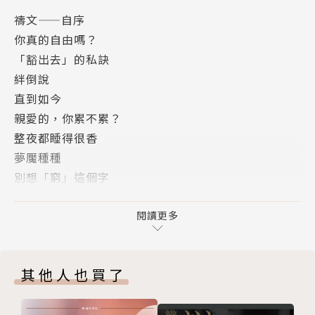
禱文——自序
你真的自由嗎？
「豁出去」的私訣
絆倒說
直到如今
親愛的，你累不累？
整夜都睡得很香
夢魘種種
別想「窮」這個字
生命幾不可承受之苦
東窗事發
閱讀更多
神何以收回所賜？
新聞挑戰晨更
其他人也買了
花時間陪上帝
英雄出年少