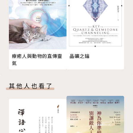
請問宇宙
如果沒有神
誰是我爸爸？
代你受罰
我很好，我不需要
看完電影以後
晶礦之鑰
療癒人與動物的直傳靈
現在耶穌在哪裏？
氣
奇妙的變化
江山易改，本性難移？
遷居
其他人也看了
版權頁