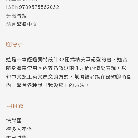
ISBN
9789575562052
分級
普級
語言
繁體中文
簡介
這是一本經過獨特設計32開式精美筆記型的書，適合
隨身攜帶使用。內容乃敘述兩性之間的情愛表現，以一
句中文配上英文原文的方式，幫助讀者能在最短的時間
內，學會各種說「我愛您」的方法。
目錄
快樂國
禮多人不怪
虐己哲學