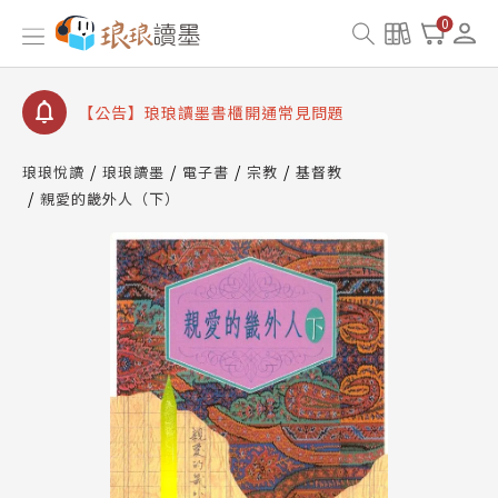
【公告】因 Readmoo 讀墨系統維護中，本站同步暫
0
停部分閱讀服務
【公告】琅琅讀墨數位閱讀資產合併與書櫃開通申請
【公告】琅琅讀墨書櫃開通常見問題
【公告】琅琅讀墨 3 分鐘完成書櫃開通與資產合併申
請圖文教學
琅琅悅讀
琅琅讀墨
電子書
宗教
基督教
【公告】琅琅書店服務升級重要說明及資產合併結果
親愛的畿外人（下）
查詢
【公告】因 Readmoo 讀墨系統維護中，本站同步暫
停部分閱讀服務