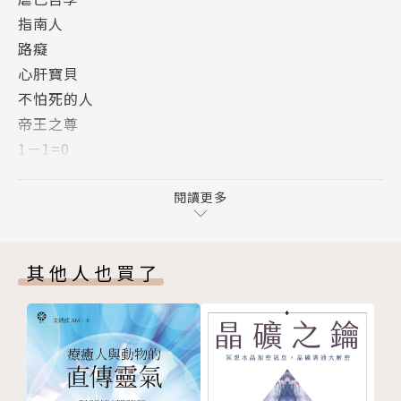
指南人
路癡
心肝寶貝
不怕死的人
帝王之尊
1－1=0
「＋」與「－」
是一個新人了
閱讀更多
創傷藥的故事
垃圾蟲阿奇
其他人也買了
潑婦阿金
小混混阿豪
膽小鬼咪咪
勢利眼阿鳳
電動高手阿明
死對頭