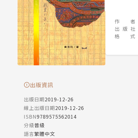
作 者
出 版 社
格 式
出版資訊
出版日期
2019-12-26
線上出版日期
2019-12-26
ISBN
9789575562014
分級
普級
語言
繁體中文