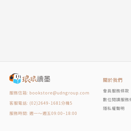
唯獨你超過一切
金錢不是萬能的
怎能不歌唱
與上帝約會
數大便是美
爬天梯的人
版權頁
關於我們
會員服務條款
服務信箱: bookstore@udngroup.com
數位閱讀服務
客服電話: (02)2649-1681分機5
隱私權聲明
服務時間: 週一～週五09:00~18:00