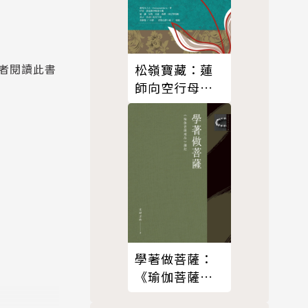
松嶺寶藏：蓮
者閱讀此書
師向空行母伊
喜‧措嘉開示
之甚深寶藏口
訣
學著做菩薩：
《瑜伽菩薩戒
品》講記