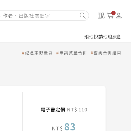
0
琅琅悅讀
琅琅原創
紀念東野圭吾
申請資產合併
查詢合併結果
電子書定價
NT$ 110
83
NT$