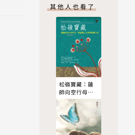
其他人也看了
松嶺寶藏：蓮
師向空行母伊
喜‧措嘉開示
之甚深寶藏口
訣