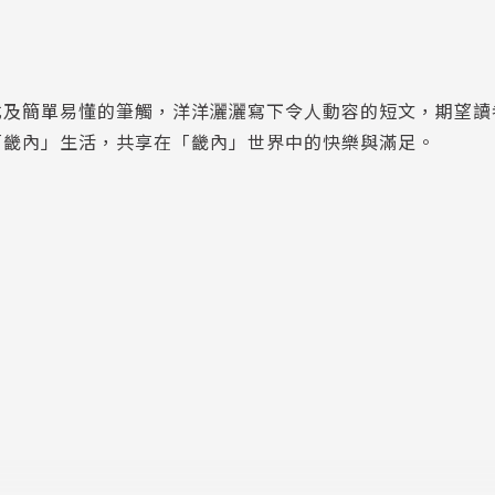
式及簡單易懂的筆觸，洋洋灑灑寫下令人動容的短文，期望讀
「畿內」生活，共享在「畿內」世界中的快樂與滿足。