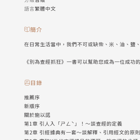
語言
繁體中文
簡介
在日常生活當中，我們不可或缺柴、米、油、鹽
《別為查經抓狂》一書可以幫助您成為一位成功
目錄
推薦序
新版序
關於施以諾
第1章 引人入「ㄕㄥˋ」！～談查經的定義
第2章 引經據典有一套～談解釋、引用經文的原