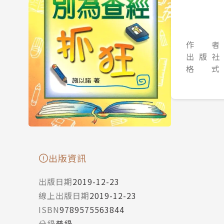
作 者
出 版 社
格 式
出版資訊
出版日期
2019-12-23
線上出版日期
2019-12-23
ISBN
9789575563844
分級
普級