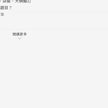
類、訣竅、大網擬訂
的題目？
故事
間
閱讀更多