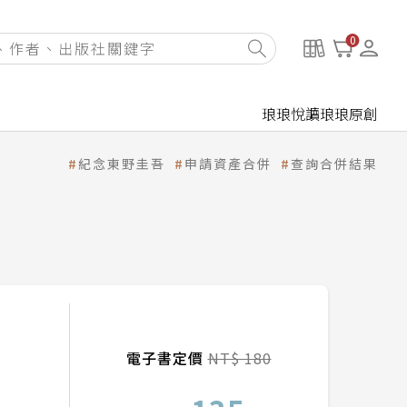
0
琅琅悅讀
琅琅原創
紀念東野圭吾
申請資產合併
查詢合併結果
電子書定價
NT$ 180