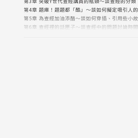
第3章 突破Y世代查經講員的瓶頸～談查經的分
第4章 題庫！題題都「酷」～談如何擬定吸引人
第5章 為查經加油添醋～談如何穿插、引用些小
第6章 查經裡的話匣子～談查經中的問題討論時
第7章 講員百分百～談講員應注意的事項
後面的話～Trust上帝，You can make it！
附篇 帶領查經有一套～全書精要做一分鐘回顧
版權頁