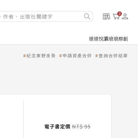
0
琅琅悅讀
琅琅原創
紀念東野圭吾
申請資產合併
查詢合併結果
電子書定價
NT$ 95