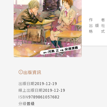
作 者
出 版 社
格 式
出版資訊
出版日期
2019-12-19
線上出版日期
2019-12-19
ISBN
9789861057682
分級
普級