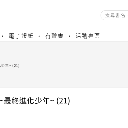
電子報紙
有聲書
活動專區
資產合併結果查詢
書櫃開通申請
與資產合併申請圖文教學
資產合併結果查詢
少年~ (21)
書櫃開通申請
E~最終進化少年~ (21)