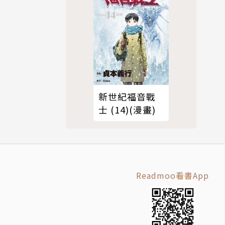
新世紀福音戰
士 (14)(漫畫)
Readmoo看書App