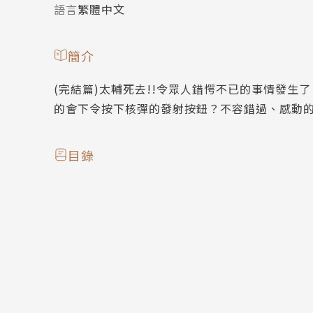
語言
繁體中文
簡介
(完結篇)太輔死去!!令眾人錯愕不已的事情發
的會下令按下核彈的發射按鈕？不容錯過、感動的
目錄