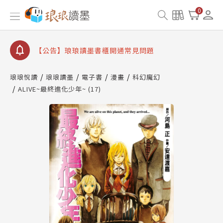
【公告】因 Readmoo 讀墨系統維護中，本站同步暫
0
停部分閱讀服務
【公告】琅琅讀墨數位閱讀資產合併與書櫃開通申請
【公告】琅琅讀墨書櫃開通常見問題
【公告】琅琅讀墨 3 分鐘完成書櫃開通與資產合併申
請圖文教學
琅琅悅讀
琅琅讀墨
電子書
漫畫
科幻魔幻
【公告】琅琅書店服務升級重要說明及資產合併結果
ALIVE~最終進化少年~ (17)
查詢
【公告】因 Readmoo 讀墨系統維護中，本站同步暫
停部分閱讀服務