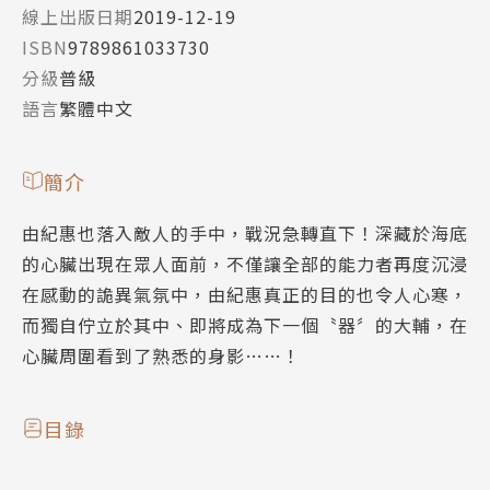
線上出版日期
2019-12-19
ISBN
9789861033730
分級
普級
語言
繁體中文
簡介
由紀惠也落入敵人的手中，戰況急轉直下！深藏於海底
的心臟出現在眾人面前，不僅讓全部的能力者再度沉浸
在感動的詭異氣氛中，由紀惠真正的目的也令人心寒，
而獨自佇立於其中、即將成為下一個〝器〞的大輔，在
心臟周圍看到了熟悉的身影……！
目錄