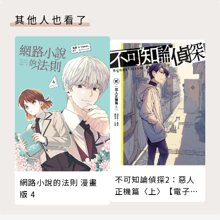
其他人也看了
不可知論偵探2：惡人
網路小說的法則 漫畫
正機篇〈上〉【電子特
版 4
裝版】