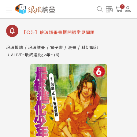
【公告】因 Readmoo 讀墨系統維護中，本站同步暫
0
停部分閱讀服務
【公告】琅琅讀墨數位閱讀資產合併與書櫃開通申請
【公告】琅琅讀墨書櫃開通常見問題
【公告】琅琅讀墨 3 分鐘完成書櫃開通與資產合併申
請圖文教學
琅琅悅讀
琅琅讀墨
電子書
漫畫
科幻魔幻
【公告】琅琅書店服務升級重要說明及資產合併結果
ALIVE~最終進化少年~ (6)
查詢
【公告】因 Readmoo 讀墨系統維護中，本站同步暫
停部分閱讀服務