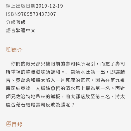
線上出版日期
2019-12-19
ISBN
9789573437307
分級
普級
語言
繁體中文
簡介
「你們的眼光都只被眼前的壽司料所吸引，而忘了壽司
所重視的整體滋味須調和。」當清水此話一出，即讓藤
吉、奧萬倉和將太陷入一片死寂的氣氛，因為在第九道
壽司結束後，人稱鮪魚哲的清水馬上躍為第一名。面對
師兄佐治特地帶來的鐵板，將太卻落敗至第三名，將太
能否藉著結尾壽司反敗為勝呢？
目錄