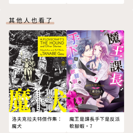
其他人也看了
洛夫克拉夫特傑作集：
魔王是課長手下是反派
魔犬
軟腳蝦。7