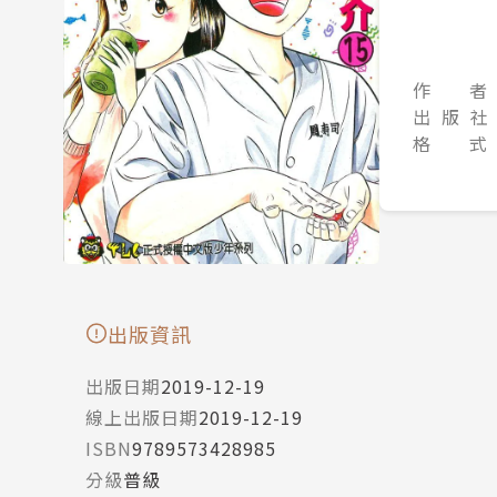
作 者
出 版 社
格 式
出版資訊
出版日期
2019-12-19
線上出版日期
2019-12-19
ISBN
9789573428985
分級
普級