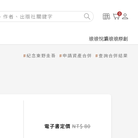
0
琅琅悅讀
琅琅原創
紀念東野圭吾
申請資產合併
查詢合併結果
電子書定價
NT$ 80