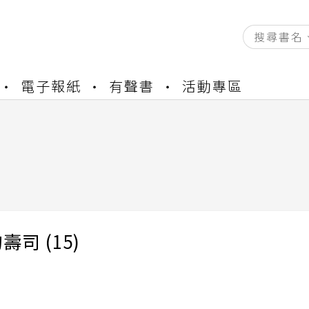
資產合併結果查詢
電子報紙
有聲書
活動專區
書櫃開通申請
與資產合併申請圖文教學
資產合併結果查詢
書櫃開通申請
)
壽司 (15)