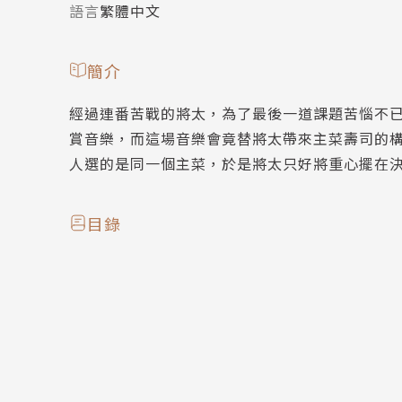
語言
繁體中文
簡介
經過連番苦戰的將太，為了最後一道課題苦惱不
賞音樂，而這場音樂會竟替將太帶來主菜壽司的
人選的是同一個主菜，於是將太只好將重心擺在
目錄