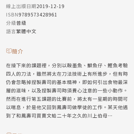
線上出版日期
2019-12-19
ISBN
9789573428961
分級
普級
語言
繁體中文
簡介
在接下來的課題裡，分別以鞍墨魚、鰤魚仔、鰹魚考驗
四人的刀法，雖然將太在刀法技術上有所進步，但有時
仍會忽略掉捏製壽司的基本精神，即如何引出食物最深
層的滋味，以及捏製壽司時須費心注意的一些小動作。
然而在進行第五課題的比賽前，將太有一星期的時間可
以喘息，於是他又回到鳳壽司做學徒的工作。某天他遇
到了和鳳壽司買賣文蛤二十年之久的川上伯母…