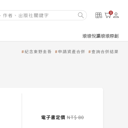
0
琅琅悅讀
琅琅原創
紀念東野圭吾
申請資產合併
查詢合併結果
電子書定價
NT$ 80