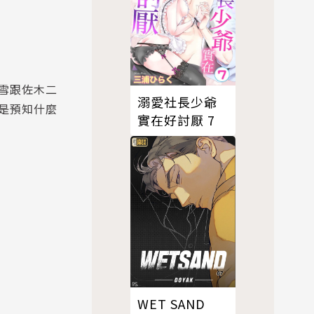
雪跟佐木二
溺愛社長少爺
是預知什麼
實在好討厭 7
WET SAND