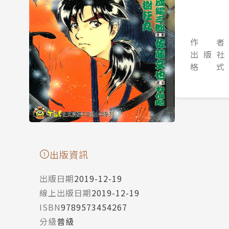
作 者
出 版 社
格 式
出版資訊
出版日期
2019-12-19
線上出版日期
2019-12-19
ISBN
9789573454267
分級
普級