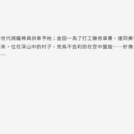
們世代將魔神具供奉予祂；金田一為了打工賺修車費，連同美
而來。位在深山中的村子，兇鳥不吉利的在空中盤旋……好像
──