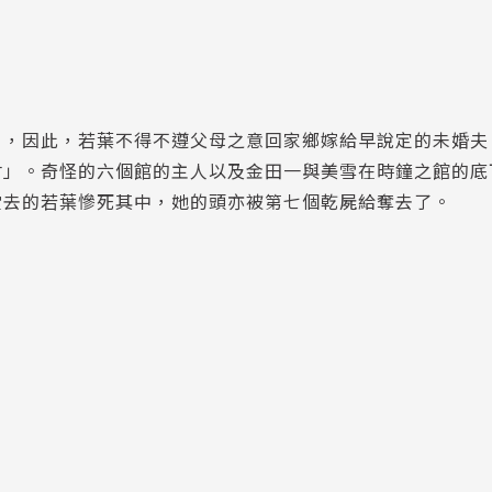
片，因此，若葉不得不遵父母之意回家鄉嫁給早說定的未婚夫
村」。奇怪的六個館的主人以及金田一與美雪在時鐘之館的底
堂去的若葉慘死其中，她的頭亦被第七個乾屍給奪去了。