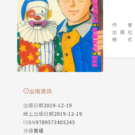
作 者
出 版 社
格 式
出版資訊
出版日期
2019-12-19
線上出版日期
2019-12-19
ISBN
9789573405245
分級
普級