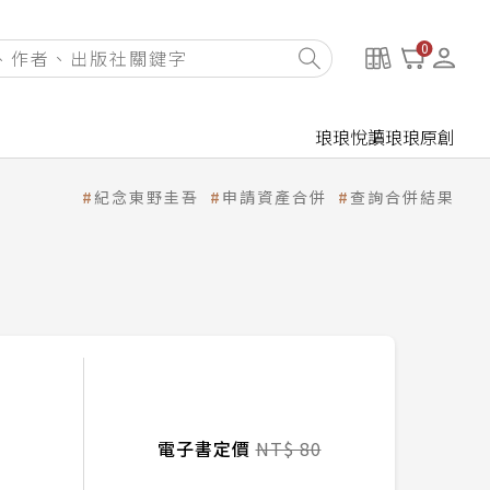
0
琅琅悅讀
琅琅原創
紀念東野圭吾
申請資產合併
查詢合併結果
電子書定價
NT$ 80