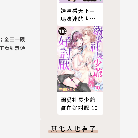
娃娃看天下—
瑪法達的世界
（3）【瑪法達
降落地球60週
；金田一跟
年紀念版】
下看到無頭
溺愛社長少爺
實在好討厭 10
其他人也看了