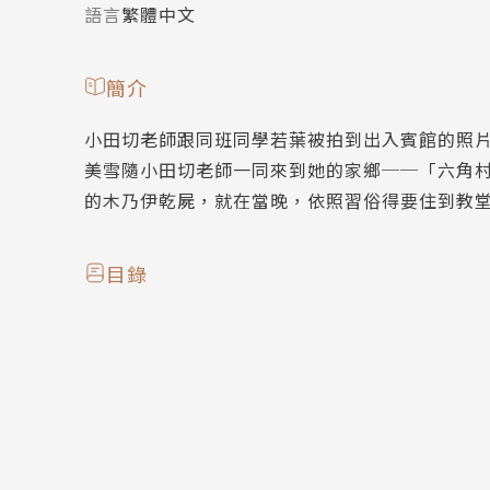
語言
繁體中文
簡介
小田切老師跟同班同學若葉被拍到出入賓館的照
美雪隨小田切老師一同來到她的家鄉──「六角
的木乃伊乾屍，就在當晚，依照習俗得要住到教
目錄