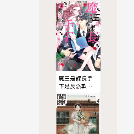
魔王是課長手
下是反派軟腳
蝦。 1