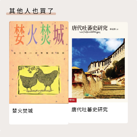
3/28
那時的感動和激動，找出期待的未來，莫忘初衷。公民
其他人也買了
3/29
路上，當每個人由於自覺走向群體，為所有人的存在而
3/30
存在，太陽花於是開花遍地；而路上因為有你、有他、
3/31
有我，才不孤單，公民要團結，團結才有力！
4/1
4/2
[一起回到那時]
4/3
4/4
房慧真(作家、記者)、邱顯智 (律師)、柯一正(導演)、
4/5
楊雅喆(導演)、張鐵志(時評人)、陳信聰(媒體人)、楊
4/6
索(作家)、柳林瑋(醫師)、陳惠敏 (台大社會系專案助
4/7
理教授)
4/8
(以發表時間為序)
4/9
唐代吐蕃史研究
婪火焚城
4/10
二、我在！
這會是很珍貴的回憶，我也會為自己感到驕傲。