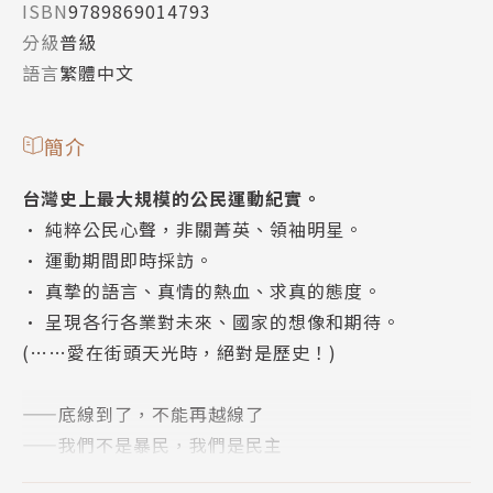
ISBN
9789869014793
分級
普級
語言
繁體中文
簡介
台灣史上最大規模的公民運動紀實。
• 純粹公民心聲，非關菁英、領袖明星。
• 運動期間即時採訪。
• 真摯的語言、真情的熱血、求真的態度。
• 呈現各行各業對未來、國家的想像和期待。
(……愛在街頭天光時，絕對是歷史！)
——底線到了，不能再越線了
——我們不是暴民，我們是民主
——垃圾給我，你們就繼續向前衝吧