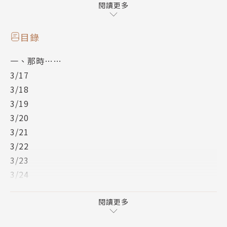
——爸、媽，一起到立法院吧
閱讀更多
——我不怕衝突流血 ，只怕熱情有限
——如果自由民主注定將死了，我也要陪在身邊
目錄
——我們絕對、不會倒下
一、那時……
………
3/17
2014年3月18日夜，一群學生進佔立法院，掀開了島
3/18
嶼民主史上的新頁，外界通稱為「太陽花學運」，事實
3/19
上，隨著議題的深化、延伸，以及公民意識崛起和反
3/20
省，參與人數、族群、業種、年齡層不斷擴大，最後撐
3/21
起這場運動的已經不只是學生，各種NGO團體、上班
3/22
族、社會人士、大眾資源，紛紛加入，每個人自動自
3/23
發，盡其所能，進退有據，不計功勞……從各項分布的
3/24
狀況來看，具有相當程度的廣泛性，一場全民的公民運
3/25
動，絕不為過。那時，每個人的聲音都該被聽到，無論
3/26
閱讀更多
背景、立場、參與理由，他們的故事在這裡——我在現
3/27
場的故事，都該被看見。讓我們收集每一個碎片，還原