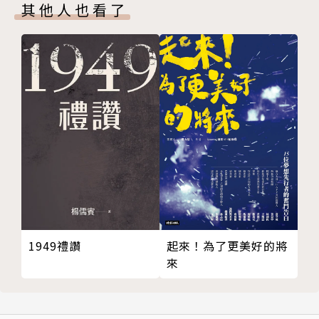
留下來就為了這一口氣！
其他人也看了
不能在擊垮敵人之前，就先被彼此擊垮了。
我哭，可能是為父母的不諒解，也可能是對民主崩壞的
恐懼。
站出來不一定會改變什麼，但不站出來，就永遠不會有
改變。
垃圾給我，你們繼續向前衝吧。
爸、媽，一起到立法院吧！
當國家已經違法，我們怎麼還能死守法律?!
為了守護民主，我們再次相聚。
我希望大家可以再主動一點。
媽媽，我把工作辭掉了。
我希望在每個人心中種一朵太陽花。
1949禮讚
起來！為了更美好的將
來
我們不僅是學生，也是這塊土地上的公民。
為了大家，我想變得更強
第一次社運，第一次翻牆。