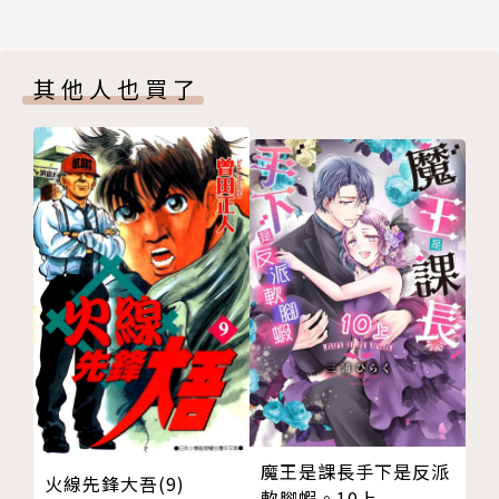
其他人也買了
魔王是課長手下是反派
火線先鋒大吾(9)
軟腳蝦。10上