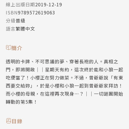
線上出版日期
2019-12-19
ISBN
9789572619063
分級
普級
語言
繁體中文
簡介
透明的卡牌、不可思議的夢、穿著長袍的人。真相之
門，即將開啟｜｜星期天有約，這次終於能和小狼一起
吃便當了！小櫻正在努力做菜。不過，曾爺爺說「有東
西要交給妳」，於是小櫻和小狼一起到曾爺爺家拜訪！
而小櫻的母親，在這裡再次現身…？｜｜一切謎團開始
轉動的第5集！
目錄