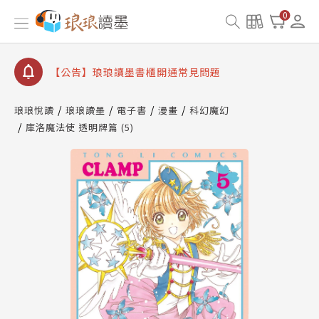
【公告】因 Readmoo 讀墨系統維護中，本站同步暫
0
停部分閱讀服務
【公告】琅琅讀墨數位閱讀資產合併與書櫃開通申請
【公告】琅琅讀墨書櫃開通常見問題
【公告】琅琅讀墨 3 分鐘完成書櫃開通與資產合併申
請圖文教學
琅琅悅讀
琅琅讀墨
電子書
漫畫
科幻魔幻
【公告】琅琅書店服務升級重要說明及資產合併結果
庫洛魔法使 透明牌篇 (5)
查詢
【公告】因 Readmoo 讀墨系統維護中，本站同步暫
停部分閱讀服務