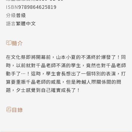
ISBN
9789864625819
分級
普級
語言
繁體中文
簡介
在文化祭即將開幕前，山本小夏的不滿終於爆發了！同
時，以前就對千晶老師不滿的學生，竟然也對千晶老師
動手了…！這時，學生會長想出了一個特別的表演，打
算要重振千晶老師的威風，但是――跨越人際關係間的問
題，夕士感覺到自己確實成長了！
目錄