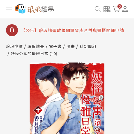
【公告】琅琅書店服務升級重要說明及資產合併結果
0
查詢
【公告】因 Readmoo 讀墨系統維護中，本站同步暫
停部分閱讀服務
【公告】琅琅讀墨數位閱讀資產合併與書櫃開通申請
【公告】琅琅讀墨書櫃開通常見問題
琅琅悅讀
琅琅讀墨
電子書
漫畫
科幻魔幻
【公告】琅琅讀墨 3 分鐘完成書櫃開通與資產合併申
妖怪公寓的優雅日常 (10)
請圖文教學
【公告】琅琅書店服務升級重要說明及資產合併結果
查詢
【公告】因 Readmoo 讀墨系統維護中，本站同步暫
停部分閱讀服務