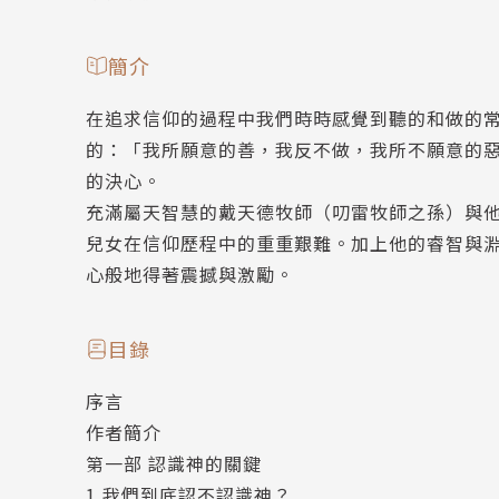
簡介
在追求信仰的過程中我們時時感覺到聽的和做的
的：「我所願意的善，我反不做，我所不願意的
的決心。
充滿屬天智慧的戴天德牧師（叨雷牧師之孫）與
兒女在信仰歷程中的重重艱難。加上他的睿智與
心般地得著震撼與激勵。
目錄
序言
作者簡介
第一部 認識神的關鍵
1 我們到底認不認識神？