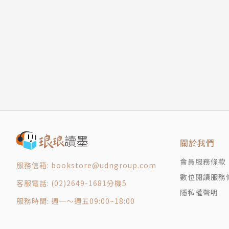
16 聖經與精神醫學的關連如何？
17 聖經如何教導有關「許願」的事？
18 聖經對教育本質的看法如何？
19 習俗與信仰間的關連如何？
第四部 今日敎會的使命
20 聖經對有關長老的資質及角色如何教導？
21 如何爲今日敎會領袖的悔改代求？
22 誰能打開世界宣教的大門? ——「平信徒」宣
23 神給予身體殘障者什麽樣的使命？
24 聖靈在東南亞地區運行得如何？
關於我們
版權頁
會員服務條款
服務信箱: bookstore@udngroup.com
數位閱讀服務
客服電話: (02)2649-1681分機5
隱私權聲明
服務時間: 週一～週五09:00~18:00