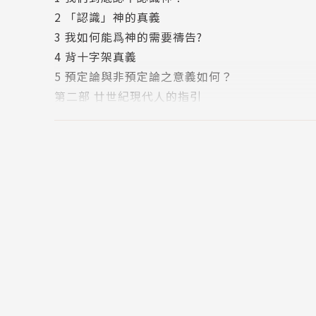
2 「認識」神的真義
3 我如何能爲神的需要禱告?
4 背十字架真義
5 預定論與非預定論之意義如何？
第二部 廿世紀現代人的指引
6 聖經如何教導有關「堕胎」的事？
7 屬靈光景與財富成正比嗎？
8 聖經如何看待廿世紀的迷思？
9 人生問題為何層出不窮？
10 如何能除去不動產投機所帶來的危害?
11 如何還給土地真正的自由？
12 「義人必因信而生」的意義何在？
13 敎會一定要經過大災難嗎？
第三部 聖經與人文的關連
14 聖經與法律的關連如何？
15 聖經與異教間的關連如何？