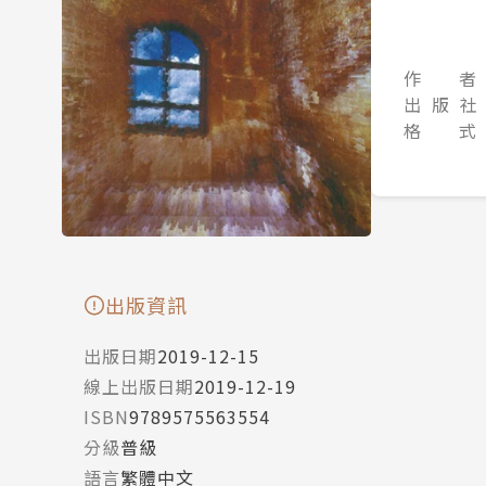
作 者
出 版 社
格 式
出版資訊
出版日期
2019-12-15
線上出版日期
2019-12-19
ISBN
9789575563554
分級
普級
語言
繁體中文