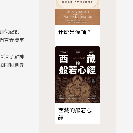
到保羅說
什麼是灌頂？
們直奔標竿
深深了解神
如同利劍穿
西藏的般若心
經