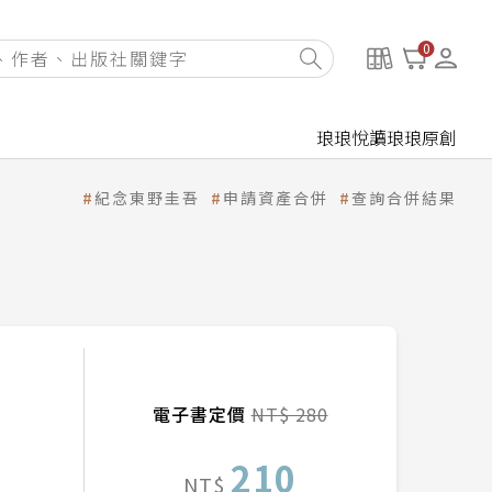
0
琅琅悅讀
琅琅原創
紀念東野圭吾
申請資產合併
查詢合併結果
電子書定價
NT$ 280
210
NT$