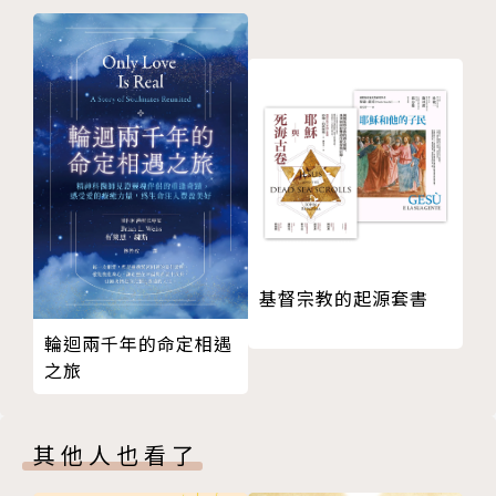
12 必須
13 剛毅
14 最後的一程
15 來到主面前
版權頁
基督宗教的起源套書
輪迴兩千年的命定相遇
之旅
其他人也看了