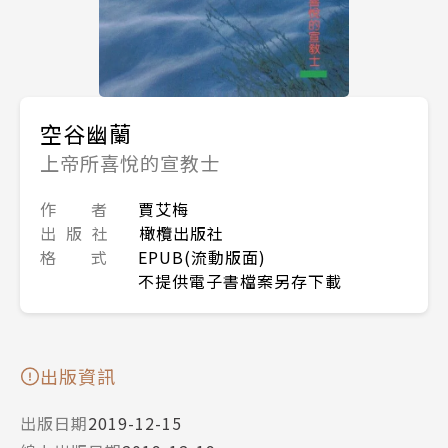
空谷幽蘭
上帝所喜悅的宣教士
作 者
賈艾梅
出 版 社
橄欖出版社
格 式
EPUB(流動版面)
不提供電子書檔案另存下載
出版資訊
出版日期
2019-12-15