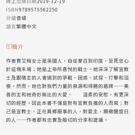
線上出版日期
2019-12-19
ISBN
9789575562250
分級
普級
語言
繁體中文
簡介
作者賈艾梅女士是英國人，自從蒙召到印度，至死忠心
於這塊禾場；她是上帝所喜悅的戰士。她深深了解宣教
士及跟隨主的人會遇到的爭戰、困惑、試探、打擊和沮
喪。然而，她也對我們力量的泉源和得勝的盾牌──美
善的主和祂奇妙無比的大愛、 溫柔的安慰，有更深
切的經歷。因此本書不僅是對有宣教負擔的人而寫；對
己是宣教士，正在異鄉服事的人，對愛主，願儆醒度日
的人──作者都有忠實及殷切的分享和建議。