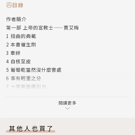
目錄
作者簡介
第一部 上帝的宣教士——賈艾梅
1 扭曲的典範
2 本書催生劑
3 牽絆
4 自核至皮
5 葡萄乾當然沒什麼害處
6 事有輕重之分
7 十字架是吸引力
8 兩頂冠冕
9 愛是一切問題的答案
閱讀更多
第二部 空谷幽蘭
10 蘭花
其他人也買了
11 面紗