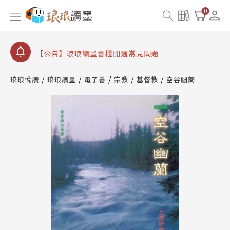
【公告】因 Readmoo 讀墨系統維護中，本站同步暫
0
停部分閱讀服務
【公告】琅琅讀墨數位閱讀資產合併與書櫃開通申請
【公告】琅琅讀墨書櫃開通常見問題
【公告】琅琅讀墨 3 分鐘完成書櫃開通與資產合併申
請圖文教學
琅琅悅讀
琅琅讀墨
電子書
宗教
基督教
空谷幽蘭
【公告】琅琅書店服務升級重要說明及資產合併結果
查詢
【公告】因 Readmoo 讀墨系統維護中，本站同步暫
停部分閱讀服務