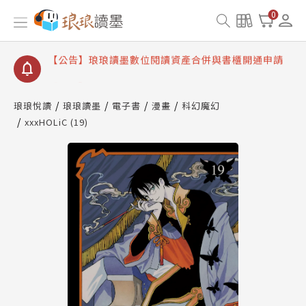
【公告】因 Readmoo 讀墨系統維護中，本站同步暫
0
停部分閱讀服務
【公告】琅琅讀墨數位閱讀資產合併與書櫃開通申請
【公告】琅琅讀墨書櫃開通常見問題
【公告】琅琅讀墨 3 分鐘完成書櫃開通與資產合併申
請圖文教學
琅琅悅讀
琅琅讀墨
電子書
漫畫
科幻魔幻
【公告】琅琅書店服務升級重要說明及資產合併結果
xxxHOLiC (19)
查詢
【公告】因 Readmoo 讀墨系統維護中，本站同步暫
停部分閱讀服務