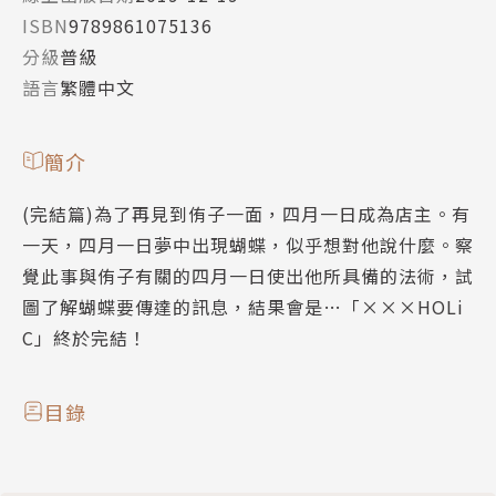
ISBN
9789861075136
分級
普級
語言
繁體中文
簡介
(完結篇)為了再見到侑子一面，四月一日成為店主。有
一天，四月一日夢中出現蝴蝶，似乎想對他說什麼。察
覺此事與侑子有關的四月一日使出他所具備的法術，試
圖了解蝴蝶要傳達的訊息，結果會是…「×××HOLi
C」終於完結！
目錄