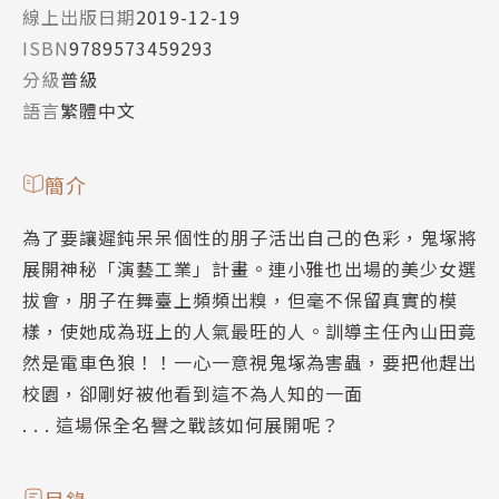
線上出版日期
2019-12-19
ISBN
9789573459293
分級
普級
語言
繁體中文
簡介
為了要讓遲鈍呆呆個性的朋子活出自己的色彩，鬼塚將
展開神秘「演藝工業」計畫。連小雅也出場的美少女選
拔會，朋子在舞臺上頻頻出糗，但毫不保留真實的模
樣，使她成為班上的人氣最旺的人。訓導主任內山田竟
然是電車色狼！！一心一意視鬼塚為害蟲，要把他趕出
校園，卻剛好被他看到這不為人知的一面
. . . 這場保全名譽之戰該如何展開呢？
目錄