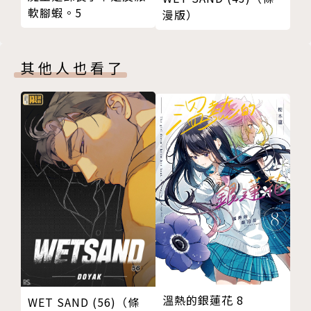
軟腳蝦。5
漫版）
其他人也看了
溫熱的銀蓮花 8
WET SAND (56)（條