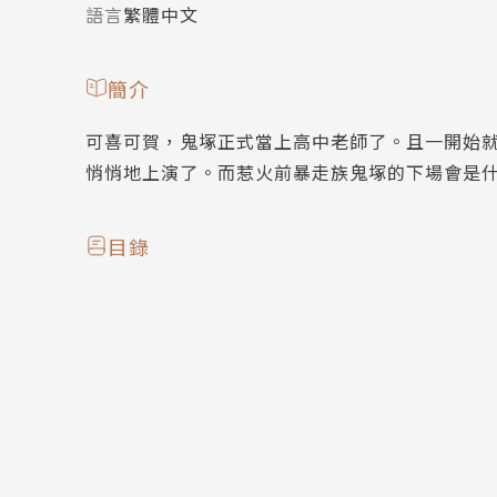
語言
繁體中文
簡介
可喜可賀，鬼塚正式當上高中老師了。且一開始
悄悄地上演了。而惹火前暴走族鬼塚的下場會是
目錄