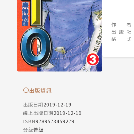
作 者
出 版 社
格 式
出版資訊
出版日期
2019-12-19
線上出版日期
2019-12-19
ISBN
9789573459279
分級
普級