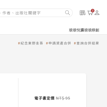
0
琅琅悅讀
琅琅原創
紀念東野圭吾
申請資產合併
查詢合併結果
電子書定價
NT$ 95