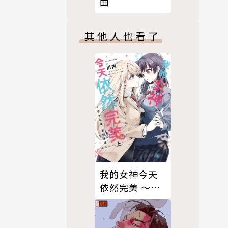
曲
其他人也看了
我的女神今天
依然完美 ～從
今以後，直到
永遠～（上）