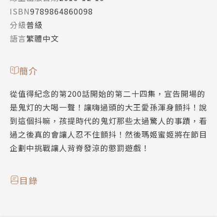
ISBN
9789864860098
分級
普級
語言
繁體中文
簡介
從值得紀念的第200話開始的第二十四集，宣告開場的
是鬼灯的大喝一聲！讓嗨過頭的大王愛孫渾身顫抖！說
到這個抖嘛，孩提時代的鬼灯那些太過驚人的事蹟，看
過之後真的會讓人忍不住顫抖！然後瑪姬蜜姬將在節目
企劃中挑戰讓人背脊發涼的懲罰遊戲！
目錄