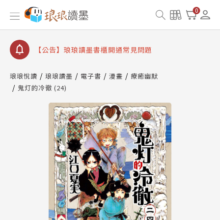
【公告】因 Readmoo 讀墨系統維護中，本站同步暫
0
停部分閱讀服務
【公告】琅琅讀墨數位閱讀資產合併與書櫃開通申請
【公告】琅琅讀墨書櫃開通常見問題
【公告】琅琅讀墨 3 分鐘完成書櫃開通與資產合併申
請圖文教學
琅琅悅讀
琅琅讀墨
電子書
漫畫
療癒幽默
【公告】琅琅書店服務升級重要說明及資產合併結果
鬼灯的冷徹 (24)
查詢
【公告】因 Readmoo 讀墨系統維護中，本站同步暫
停部分閱讀服務