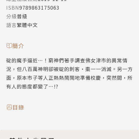
ISBN
9789863175063
分級
普級
語言
繁體中文
簡介
碇的魔手逼近…！窮神們著手調查佛女津市的異常情
況，但八百萬神明卻被碇的刺客‧棗一一消滅。另一方
面，原本市子等人正熱熱鬧鬧地準備校慶，突然間，所
有人的態度都變了…!?
目錄