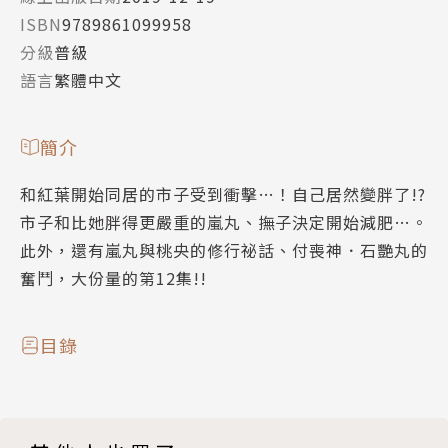
ISBN
9789861099958
分級
普級
語言
繁體中文
簡介
和紅葉開始同居的市子受到衝擊…！自己居然變胖了!?
市子和比她胖得更嚴重的嵐丸、撫子決定開始減肥…。
此外，還有嵐丸與桃央的修行祕話、付喪神．石艷丸的
奮鬥，大份量的第12集!!
目錄