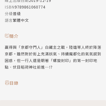
線上出版日期
2019-12-19
ISBN
9789861060774
分級
普級
語言
繁體中文
簡介
贏得與「京都守門人」白藏主之戰，陸雄等人終於降落
京都。雖然對於街上充滿妖氣、持續魔都化的氣氛感到
困惑，但一行人還是朝著「螺旋封印」的第一封印地
點．伏目稻荷神社前進…!?
目錄