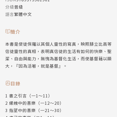
分級
普級
語言
繁體中文
簡介
本書是使徒保羅以其個人靈性的寫真，映照腓立比高等
信徒靈性的真相，表明真信徒的生活有如何的快樂、聖
潔、自由與能力，無愧為基督化生活，而使基督藉以顯
大，『因為活著，就是基督』。
目錄
1 書之引言（一1～11）
2 縲絏中的喜樂（一12～20）
3 指望中的喜樂（一21～30）