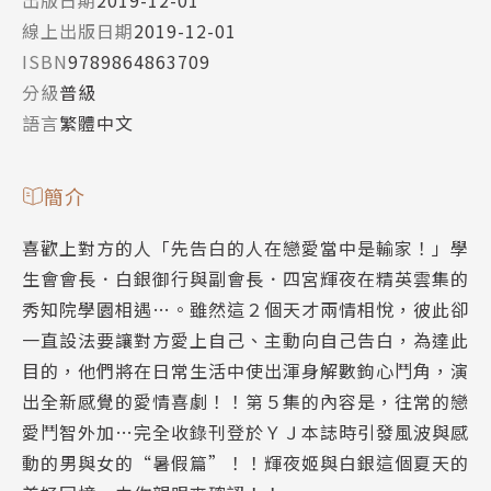
出版日期
2019-12-01
線上出版日期
2019-12-01
ISBN
9789864863709
分級
普級
語言
繁體中文
簡介
喜歡上對方的人「先告白的人在戀愛當中是輸家！」學
生會會長．白銀御行與副會長．四宮輝夜在精英雲集的
秀知院學園相遇…。雖然這２個天才兩情相悅，彼此卻
一直設法要讓對方愛上自己、主動向自己告白，為達此
目的，他們將在日常生活中使出渾身解數鉤心鬥角，演
出全新感覺的愛情喜劇！！第５集的內容是，往常的戀
愛鬥智外加…完全收錄刊登於ＹＪ本誌時引發風波與感
動的男與女的“暑假篇”！！輝夜姬與白銀這個夏天的