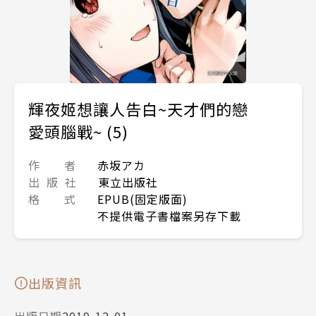
輝夜姬想讓人告白~天才們的戀
愛頭腦戰~ (5)
作 者
赤坂アカ
出 版 社
東立出版社
格 式
EPUB(固定版面)
不提供電子書檔案另存下載
出版資訊