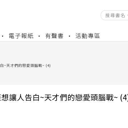
資產合併結果查詢
電子報紙
有聲書
活動專區
中，本站同步暫停部分閱讀服務
書櫃開通申請
與資產合併申請圖文教學
資產合併結果查詢
~天才們的戀愛頭腦戰~ (4)
中，本站同步暫停部分閱讀服務
想讓人告白~天才們的戀愛頭腦戰~ (4