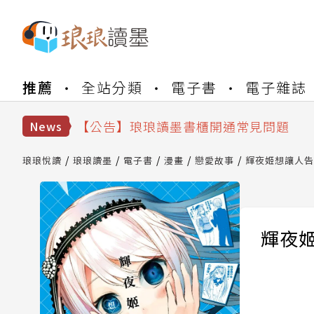
【公告】琅琅書店服務升級重要說明及
推薦
全站分類
電子書
電子雜誌
【公告】因 Readmoo 讀墨系統維護
【公告】琅琅讀墨數位閱讀資產合併與
【公告】琅琅讀墨書櫃開通常見問題
News
【公告】琅琅讀墨 3 分鐘完成書櫃開通
【公告】琅琅書店服務升級重要說明及
琅琅悅讀
琅琅讀墨
電子書
漫畫
戀愛故事
輝夜姬想讓人告白
【公告】因 Readmoo 讀墨系統維護
輝夜姬