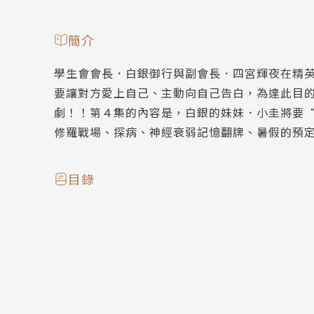
簡介
學生會會長．白銀御行與副會長．四宮輝夜在精
要讓對方愛上自己、主動向自己告白，為達此目
劇！！第４集的內容是，白銀的妹妹．小圭將要
修羅戰場、探病、神經衰弱記憶翻牌、暑假的預
目錄