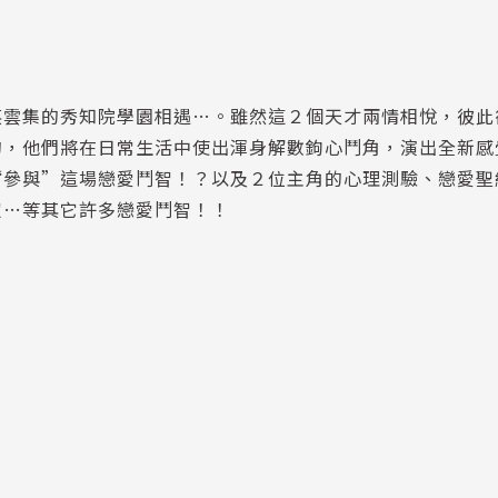
英雲集的秀知院學園相遇…。雖然這２個天才兩情相悅，彼此
的，他們將在日常生活中使出渾身解數鉤心鬥角，演出全新感
“參與”這場戀愛鬥智！？以及２位主角的心理測驗、戀愛聖
定…等其它許多戀愛鬥智！！