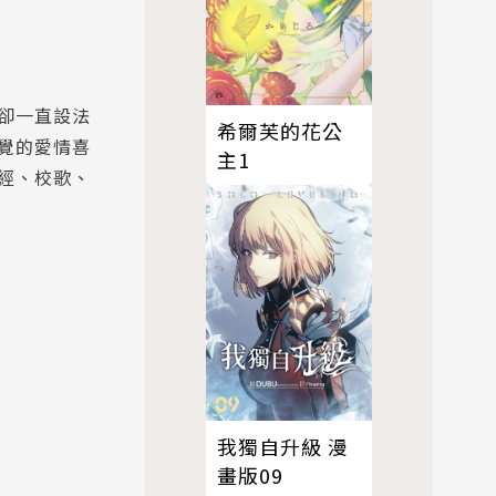
卻一直設法
希爾芙的花公
覺的愛情喜
主1
經、校歌、
我獨自升級 漫
畫版09