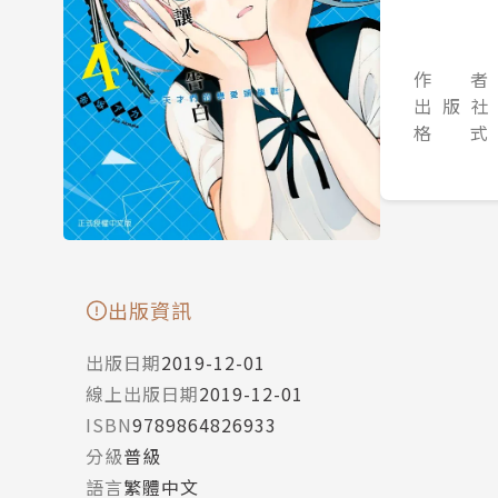
作 者
出 版 社
格 式
出版資訊
出版日期
2019-12-01
線上出版日期
2019-12-01
ISBN
9789864826933
分級
普級
語言
繁體中文