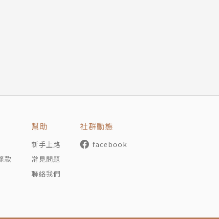
o you carry it?
ck right now.
 coffee. It is 10 percent off the egular price.這個牌
那我要一罐
幫助
社群動態
新手上路
facebook
條款
常見問題
聯絡我們