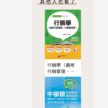
其他人也看了
行銷學（適用
行銷管理、行
銷管理學）[國
民營事業招考]