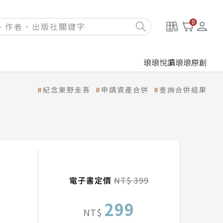
0
琅琅悅讀
琅琅原創
紀念東野圭吾
申請資產合併
查詢合併結果
電子書定價
NT$ 399
299
NT$