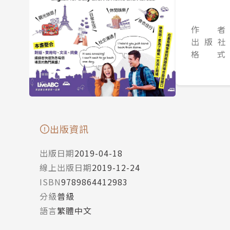
作 者
出 版 社
格 式
出版資訊
出版日期
2019-04-18
線上出版日期
2019-12-24
ISBN
9789864412983
分級
普級
語言
繁體中文