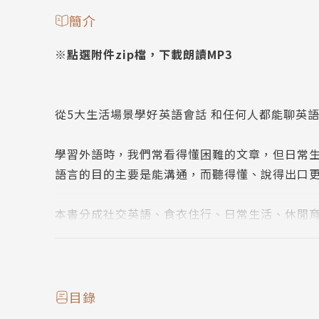
簡介
※點選附件zip檔，下載朗讀MP3
從5大生活場景學好英語會話 和任何人都能聊英
學習外語時，我們常看得懂困難的文章，但日常
語言的目的主要是能溝通，而聽得懂、說得出口
本書分成社交英語、食衣住行、日常生活、休閒育
生、規劃野餐到出國搭郵輪等等，想得到的主題
短對話（包括「快問快答」、「老外都這樣說」
習可以讓背單字更有效率。
目錄
日常生活中絕對派得上用場的實用英語，趕快來