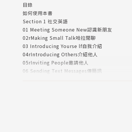
目錄
如何使用本書
●I’d love to eat something new.
Section 1 社交英語
我想吃點不一樣的。
01 Meeting Someone New認識新朋友
●Wow! This place is fancy!
02rMaking Small Talk哈拉閒聊
哇！這個地方真是高級。
03 Introducing Yourse lf自我介紹
●How many likes did it get?
04rIntroducing Others介紹他人
有多少人按讚？
05rInviting People邀請他人
●I have to let you go. I’ll call you back.
06 Sending Text Messages傳簡訊
我得掛電話了，我再打給你。
07rMaking Phone Calls打電話
●I could do weekdays after six.
08rCity Activities城市活動
平日晚上六點後我都有空。
09rCountry Activities鄉下活動
●I’d love to, but I can’t. I’ve got a milli
10rMaking Suggestions建議英語
我很想去，但沒辦法。我有超多事情要做。
Section 2 食衣住行英語
01rOrdering Fast Food速食店點餐
超市購物實用句，學會了就能現學現賣！
02rMaking Reservations餐廳訂位