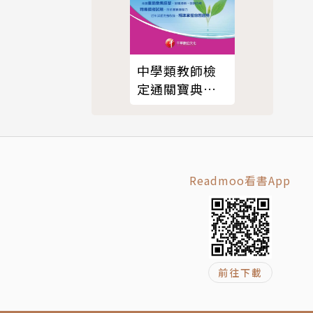
中學類教師檢
定通關寶典：
子的咖啡在做特
重點整理+模擬
試題+歷年試題
解析[教師甄試
／教師檢定]
Readmoo看書App
前往下載