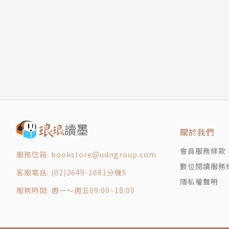
03 Shopping at a Supermarket超市購物
● Excuse me. I can’t find smoked salmon. D
04rShopping for Clothes買衣服
不好意思，我找不到煙燻鮭魚。你們有賣嗎？
05rBuying Fruit買水果
I’m sorry, but smoked salmon is out of sto
06rBuying Candy買糖果
很抱歉，煙燻鮭魚現正缺貨中
07 Shopping for Sporting Goods買運動用品
●There is a special sale on this brand of
08 Returning Goods退貨英語
價，現在是定價打九折
09 Exploring the Night Market逛夜市
Sounds good. I’ll take one.聽起來不錯，
10rAsking for Directions問路英語
Section 3 日常英語
你知道聊天必用的英文縮寫有哪些嗎？
關於我們
01 Cleaning Up大掃除影片在這裡！
02 Making a Medical Appointment預約看診
會員服務條款
AFAIK
服務信箱: bookstore@udngroup.com
03rVisiting a Doctorr看醫生
數位閱讀服務
as for as I know 就我所知
客服電話: (02)2649-1681分機5
04 Arranging a Time to Meet安排會面時間
BRB
隱私權聲明
服務時間: 週一～週五09:00~18:00
05rUsing Social Media使用社群媒體
be right back 馬上回來
06 Making a Budget規劃預算
BFF
07rSaving Money存錢
best friends forever 麻吉