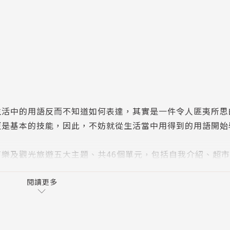
語
生活中的用語反而不知道如何表達，其實是一件令人匪夷所思
更是基本的技能，因此，不妨就從生活當中用得到的用語開始
樂及觀光旅遊五大主題、共46個單元，包括自我介紹、超
通通都有。每個單元主要有情境對話（搭配真人影片）、主題
、「實用對答」或「換你說說看」），還有彩繪圖解場景，透
閱讀更多
看看你會表達的有幾句？