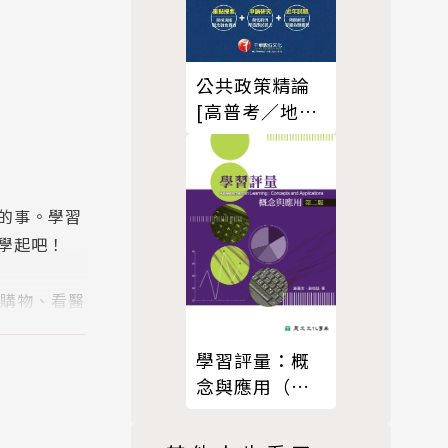
公共政策精論
[高普考／地方
特考]
的事。學習
學起吧！
市購物、看醫
實用句與簡
過圖像式學
學習評量：概
念與應用（第
二版）