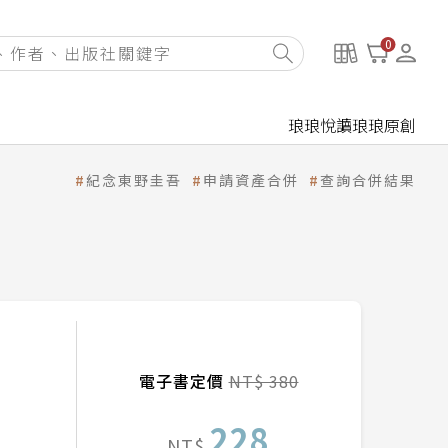
0
琅琅悅讀
琅琅原創
紀念東野圭吾
申請資產合併
查詢合併結果
電子書定價
NT$ 380
228
NT$