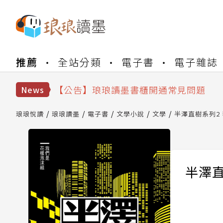
【公告】琅琅書店服務升級重要說明及
推薦
全站分類
電子書
電子雜誌
【公告】因 Readmoo 讀墨系統維護
【公告】琅琅讀墨數位閱讀資產合併與
【公告】琅琅讀墨書櫃開通常見問題
News
【公告】琅琅讀墨 3 分鐘完成書櫃開通
【公告】琅琅書店服務升級重要說明及
琅琅悅讀
琅琅讀墨
電子書
文學小說
文學
半澤直樹系列2
【公告】因 Readmoo 讀墨系統維護
半澤直