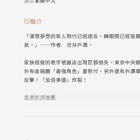
語言
繁體中文
簡介
「滿懷夢想的新人時代已經逝去，轉眼間已經是
氣。」──作者 池井戶潤。
家族經營的老字號飯店出現巨額損失。東京中央
外有金融廳「最強角色」要對付，另外還有外調
反擊！「加倍奉還」炸裂！
各界好評推薦
〈日本媒體書評〉
「對於想拿人事來控制對方的銀行員，半澤以條