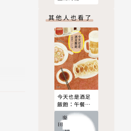
的魅力。」
其他人也看了
不惜利用對
在『回敬』
今天也是酒足
飯飽：午餐酒
3【限時贈送作
者簽名扉頁】