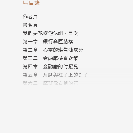
極。不管對方是上司或人事部，他絕對不容許卑
目錄
作者頁
「這本小說不只是黑白分明、勸善懲惡的故事。
書名頁
方的弱點。本書當中，半澤也偶爾會出現這種邪
我們是花樣泡沫組．目次
的脈絡之下才會這麼做。」
第一章 銀行套匣結構
第二章 心靈的煤焦油成分
〈日本讀者心得〉
第三章 金融廳檢查對策
第四章 金融廳的討厭鬼
「作者不虧是銀行員出身，各種細節描述得栩栩
第五章 月曆與柱子上的釘子
「小說與連續劇都充滿張力，不斷替主角捏一把
第六章 摩艾像看到的花
「每天下班回家看《半澤直樹》，已經變成工作
第七章 金檢官與祕密房間
「看完超期待第三集的發展，很久沒有這麼興奮
第八章 深喉嚨的憂鬱
版權頁
作者簡介
封底
池井戶潤