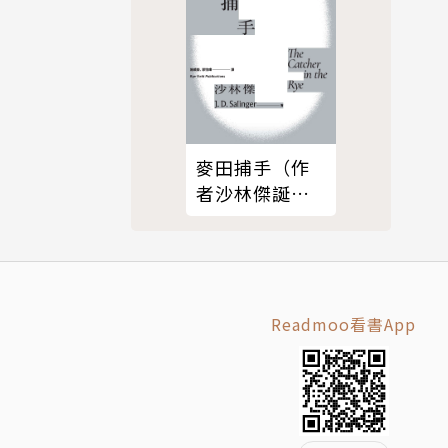
獲得吉川英治
是花樣泡沫
遊戲》、
麥田捕手（作
者沙林傑誕生
100週年紀念
版）
Readmoo看書App