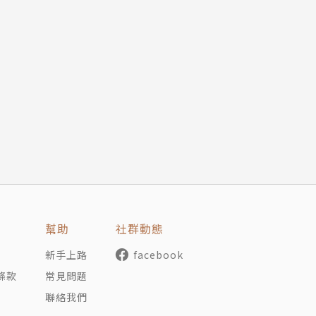
年以《無底深淵》獲得江戶川亂步賞，2010年以《鐵之骨》
主要作品包括半澤直樹系列《我們是泡沫入行組》、《我們
》。另著有《花咲舞》系列、《飛上天空的輪胎》、《羅斯福
陸王》等。
、英語研究員等職。目前為英、日文自由譯者。
幫助
社群動態
新手上路
facebook
條款
常見問題
聯絡我們