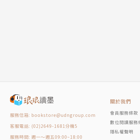
1963年出生於岐阜縣。慶應義塾大學畢業。98
文學新人賞，11年以《下町火箭》獲得直木賞。
組》、《失落一代的反擊》、《銀翼的伊卡洛斯
《歡迎來我家》、《民王》、《七個會議》、《
譯者簡介
黃涓芳
畢業於台灣大學外文系及語言所，曾任創意編輯
關於我們
會員服務條款
服務信箱: bookstore@udngroup.com
數位閱讀服務
客服電話: (02)2649-1681分機5
隱私權聲明
服務時間: 週一～週五09:00~18:00