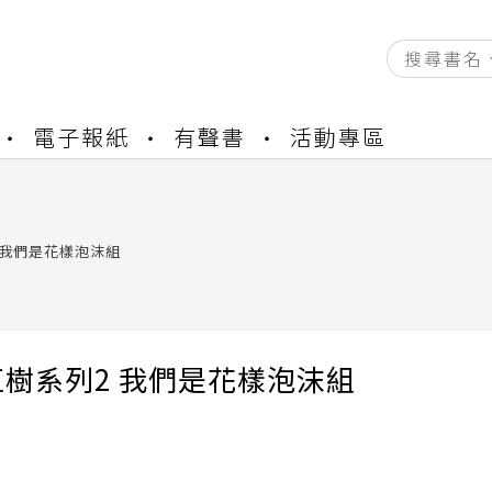
資產合併結果查詢
電子報紙
有聲書
活動專區
中，本站同步暫停部分閱讀服務
書櫃開通申請
與資產合併申請圖文教學
資產合併結果查詢
 我們是花樣泡沫組
中，本站同步暫停部分閱讀服務
樹系列2 我們是花樣泡沫組