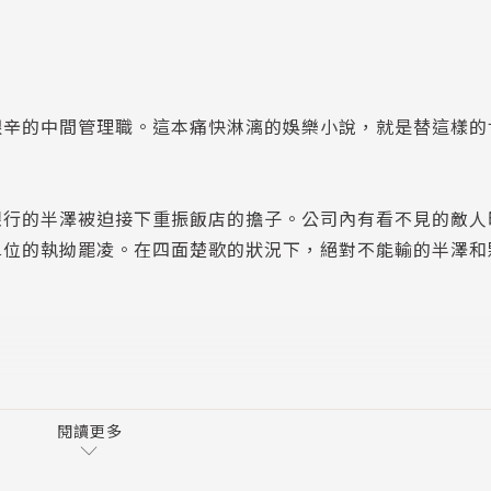
艱辛的中間管理職。這本痛快淋漓的娛樂小說，就是替這樣的
銀行的半澤被迫接下重振飯店的擔子。公司內有看不見的敵人
單位的執拗罷凌。在四面楚歌的狀況下，絕對不能輸的半澤和
閱讀更多
理分明的正論挑戰，並以銳利的舌鋒辯倒對方，這樣的姿態令