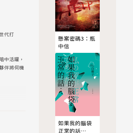
世代打
懸案密碼3：瓶
中信
暗中活躍，
夥伴將伺機
如果我的腦袋
人痛快至
正常的話…