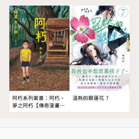
阿朽系列套書：阿朽、
溫熱的銀蓮花 7
夢之阿朽【傳奇漫畫大
師‧諸星大二郎最新黑
色幽默怪談作品】