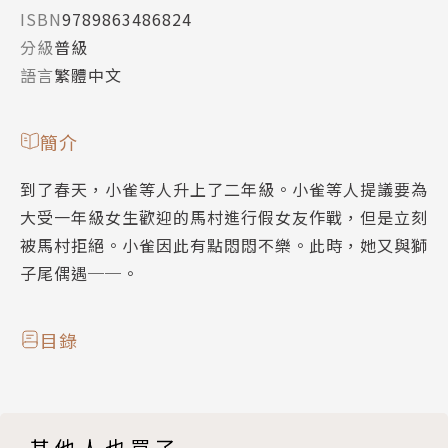
ISBN
9789863486824
分級
普級
語言
繁體中文
簡介
到了春天，小雀等人升上了二年級。小雀等人提議要為
大受一年級女生歡迎的馬村進行假女友作戰，但是立刻
被馬村拒絕。小雀因此有點悶悶不樂。此時，她又與獅
子尾偶遇──。
目錄
其他人也買了