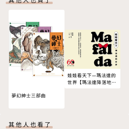
娃娃看天下—瑪法達的
世界【瑪法達降落地球
60週年紀念版．珍藏合
夢幻紳士三部曲
集】
其他人也看了