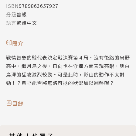
ISBN
9789863657927
分級
普級
語言
繁體中文
簡介
戰情告急的縣代表決定戰決賽第４局。沒有後路的烏野
高中，繼月島之後，日向也在守備方面表現亮眼，與白
鳥澤的猛攻激烈較勁。可是此時，影山的動作不太對
勁！？烏野能否將無路可退的狀況加以翻盤呢？
目錄
其他人也買了