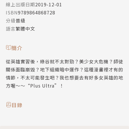
線上出版日期
2019-12-01
ISBN
9789864868728
分級
普級
語言
繁體中文
簡介
從英雄實習後，綠谷就不太對勁？美少女大危機？師徒
關係面臨崩毀？地下組織暗中運作？這種漫畫裡才有的
情節，不太可能發生吧？我也想要去有好多女英雄的地
方喔～～“Plus Ultra”！
目錄