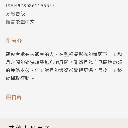
ISBN
9789861155555
分級
普級
語言
繁體中文
簡介
觀察者還有被觀察的人…在監視攝影機的鏡頭下，Ｌ和
月之間的對決無聲無息地展開。雖然月為自己擺脫嫌疑
的策略奏效，但Ｌ對月的懷疑卻變得更深。最後，Ｌ終
於採取行動…
目錄
其他人也買了