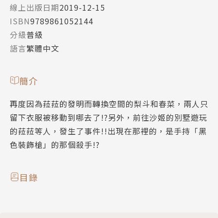
線上出版日期
2019-12-15
ISBN
9789861052144
分級
普級
語言
繁體中文
簡介
再度因為菈菈的發明而轉換空間的梨斗和春菜，兩人只
留下衣服被移動到哪去了!?另外，前往沙姬的別墅遊玩
的菈菈等人，發生了事件!!出現在那裡的，是手持「黑
色裝飾槍」的那個殺手!?
目錄