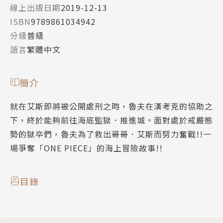
線上出版日期
2019-12-13
ISBN
9789861034942
分級
普級
語言
繁體中文
簡介
就在艾斯即將被公開處刑之時，魯夫在漢考克的協助之
下，終於能夠前往海底監獄．推進城。面對處於戒嚴態
勢的獄卒們，魯夫為了救出哥哥．艾斯而努力奮戰!!一
場爭奪「ONE PIECE」的海上冒險故事!!
目錄