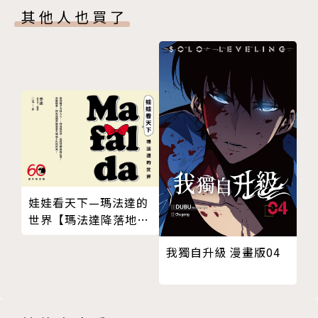
其他人也買了
娃娃看天下—瑪法達的
世界【瑪法達降落地球
60週年紀念版．珍藏合
我獨自升級 漫畫版04
集】