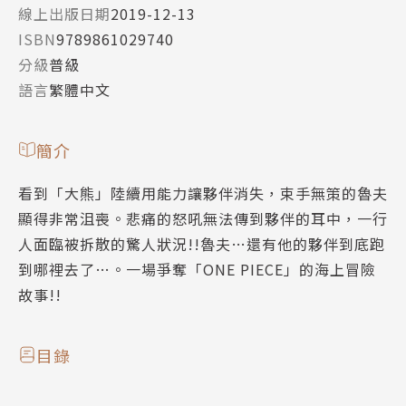
線上出版日期
2019-12-13
ISBN
9789861029740
分級
普級
語言
繁體中文
簡介
看到「大熊」陸續用能力讓夥伴消失，束手無策的魯夫
顯得非常沮喪。悲痛的怒吼無法傳到夥伴的耳中，一行
人面臨被拆散的驚人狀況!!魯夫…還有他的夥伴到底跑
到哪裡去了…。一場爭奪「ONE PIECE」的海上冒險
故事!!
目錄