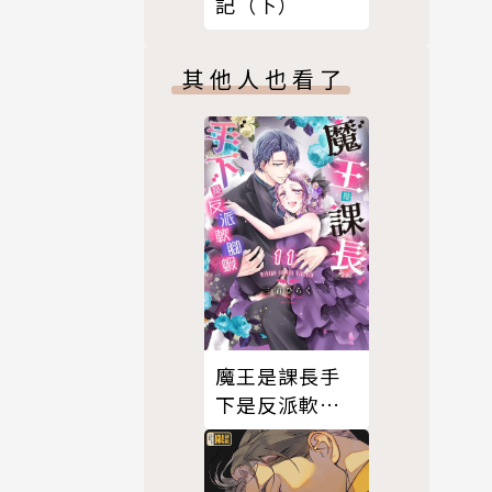
記（下）
其他人也看了
魔王是課長手
下是反派軟腳
蝦。11