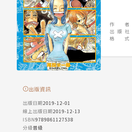
作 者
出 版 社
格 式
出版資訊
出版日期
2019-12-01
線上出版日期
2019-12-13
ISBN
9789861127538
分級
普級