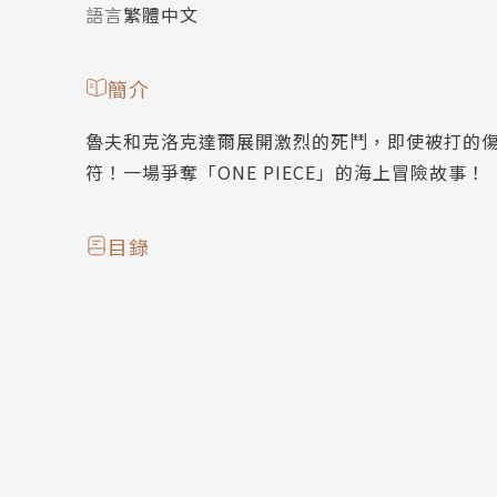
語言
繁體中文
簡介
魯夫和克洛克達爾展開激烈的死鬥，即使被打的
符！一場爭奪「ONE PIECE」的海上冒險故事！
目錄