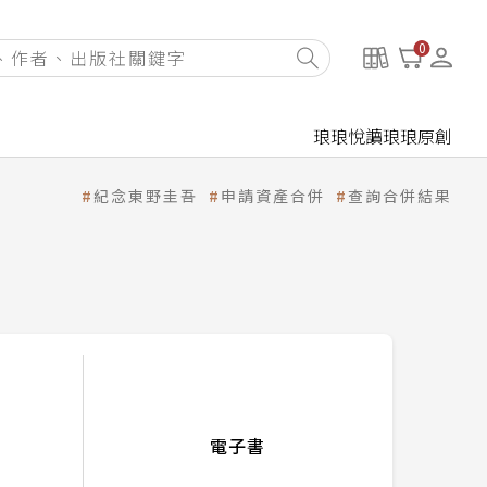
0
琅琅悅讀
琅琅原創
紀念東野圭吾
申請資產合併
查詢合併結果
電子書