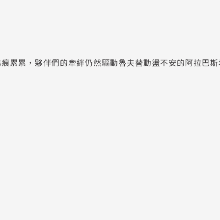
傷痕累累，夥伴們的牽絆仍然驅動魯夫替動盪不安的阿拉巴斯