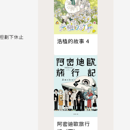
坦劃下休止
浩植的故事 4
阿密迪歐旅行