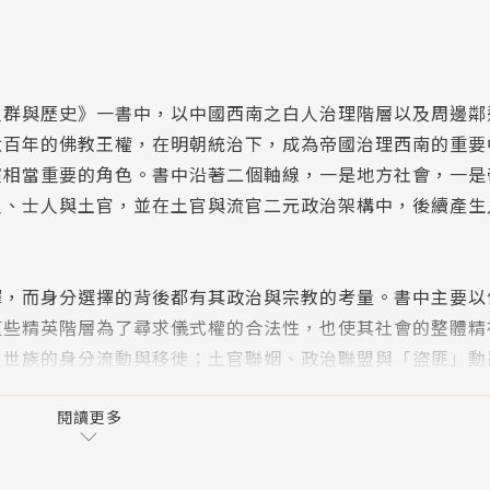
人群與歷史》一書中，以中國西南之白人治理階層以及周邊鄰
六百年的佛教王權，在明朝統治下，成為帝國治理西南的重要
演相當重要的角色。書中沿著二個軸線，一是地方社會，一是
人、士人與土官，並在土官與流官二元政治架構中，後續產生
擇，而身分選擇的背後都有其政治與宗教的考量。書中主要以
這些精英階層為了尋求儀式權的合法性，也使其社會的整體精
人世族的身分流動與移徙；土官聯姻、政治聯盟與「盜匪」動
套儀式框架與政治語言來追求身分的合法性。
閱讀更多
書寫、正統儀式權與歷史話語權等角度，來描寫一段族群政治
歷史的學術作品。