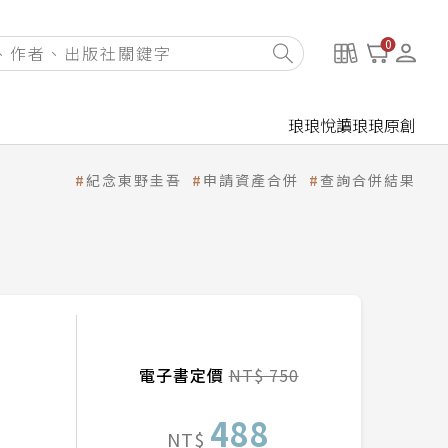
0
琅琅悅讀
琅琅原創
紀念東野圭吾
申請資產合併
查詢合併結果
電子書定價
NT$ 750
488
NT$