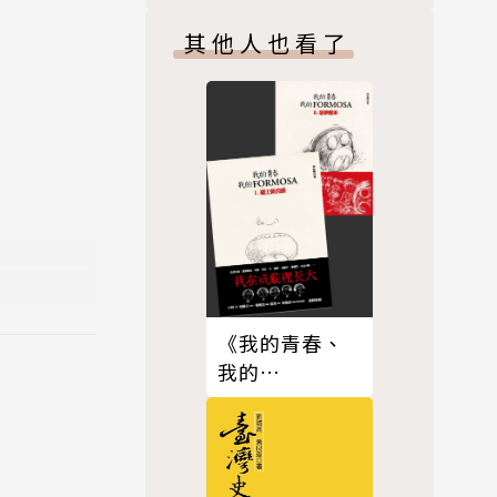
其他人也看了
宗教與地方
性與邊陲
鄉與土官政
《我的青春、
我的
FORMOSA》合
輯