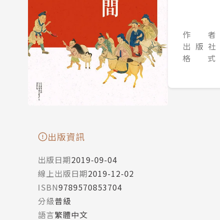
作 者
出 版 社
格 式
出版資訊
出版日期
2019-09-04
線上出版日期
2019-12-02
ISBN
9789570853704
分級
普級
語言
繁體中文