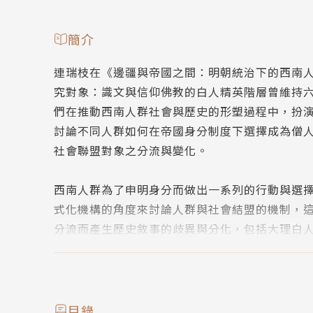
簡介
連瑞枝在《邊疆與帝國之間：明朝統治下的西南
究對象：識文與信仰佛教的白人精英階層曾維持
們在推動西南人群社會與歷史的形塑過程中，扮
討論不同人群如何在帝國身分制度下選擇成為僧
社會聯盟對象之分流與變化。
西南人群為了申明身分而做出一系列的行動與選
式化機構的角度來討論人群與社會結盟的機制，
分流而產生歷史敘事的歧異與分化，包括大理白
在明朝儀式改革下，不同身分的人群如何透過一
全書以地方人群的流動與階層重組、口傳到文字
形塑的歷史。是一本致力於從邊境人群角度重構
目錄