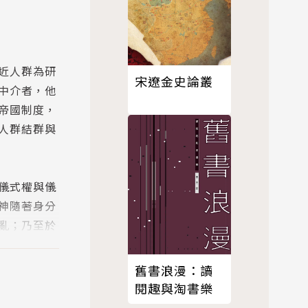
近人群為研
宋遼金史論叢
中介者，他
帝國制度，
人群結群與
儀式權與儀
神隨著身分
亂；乃至於
舊書浪漫：讀
流變與族群
閱趣與淘書樂