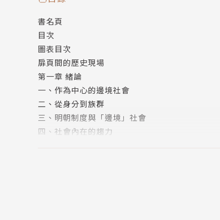
書名頁
----
目次
圖表目次
作者簡介
扉頁間的歷史現場
第一章 緒論
作者：連瑞枝
一、作為中心的邊境社會
二、從身分到族群
國立交通大學人文社會系教授兼系主任。研究領域
三、明朝制度與「邊境」社會
社會，研究地點主要在中國西南地區與台灣。著有《
四、社會內在的趨力
性》（合編）（2010）、〈女性祖先或女神〉
五、地方語境：文類、敘事與多重記憶
治〉等論文。
六、僧侶、士人與土官
第二章 關鍵的一年
一、洪武十五年
二、三江內外
三、大理內外