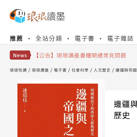
【公告】琅琅書店服務升級重要說明及
推薦
全站分類
電子書
電子雜誌
【公告】琅琅讀墨數位閱讀資產合併與
【公告】琅琅讀墨書櫃開通常見問題
【公告】琅琅讀墨 3 分鐘完成書櫃開通
News
【公告】琅琅書店服務升級重要說明及
【公告】琅琅讀墨數位閱讀資產合併與
琅琅悅讀
琅琅讀墨
電子書
社會科學
人文歷史
邊疆與帝國
邊疆
歷史