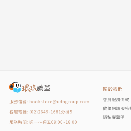
四、馴熟府分：土流並置的大理府
小結
第三章 書寫者華夷之間的歷史與神話
一、官方論述：僰人
二、士人的正名運動
三、口傳的歷史記憶：祖師傳說與開化者
小結
第一部 僧侶
第四章 入京的僧侶
一、無極進京
二、龍關趙賜
關於我們
三、董賢和阿吒力僧綱司
會員服務條款
服務信箱: bookstore@udngroup.com
小結
數位閱讀服務
第五章 闢邪
客服電話: (02)2649-1681分機5
隱私權聲明
一、土僧的政治網絡
服務時間: 週一～週五09:00~18:00
二、林俊毀佛