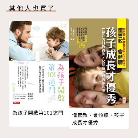
其他人也買了
小職人體驗：農村體驗，認識食物來源
嘉義・南笨港休閒農業區
嘉義・來吉部落
台南・安平CHIPAO．旗跑
台南・安平陶坊&劍獅學堂
台南・泉興榻榻米
高雄・言成金工坊
高雄・玩屋Wawoo兒童創意空間
生態旅遊：用腳讀過地理，孩子更有認同
嘉義・阿里山
嘉義・布袋漁港
嘉義・鰲鼓溼地森林園區
南・四草溼地・湖濱水鳥公園步道
為孩子開啟第101道門
懂管教、會傾聽，孩子
南・台江國家公園七股溼地河堤觀景台
成長才優秀
南・水雉生態教育園區（中華鳥會）
南・白河關仔嶺溫泉