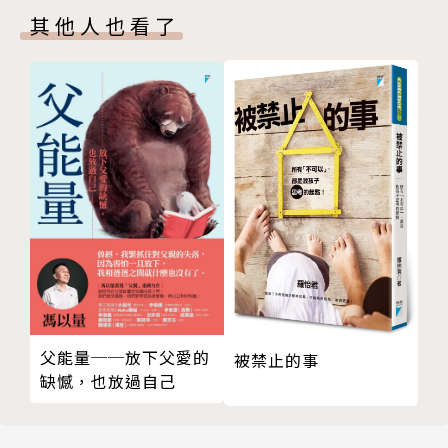
其他人也看了
高雄・月世界天空步道
屏東・高士部落
屏東・旭海部落觀光溫泉區
屏東・三地門山川琉璃吊橋
屏東・小琉球看海龜
屏東・東港漁港
屏東・鵝鑾鼻公園
博物館/美術館：看展覽，感受知識立體化
台南・奇美博物館
台南・台灣鹽博物館
台南・北門井仔腳瓦盤鹽田
台南・土溝農村美術館
父能量──放下父愛的
被禁止的事
台南・絕對空間
缺憾，也放過自己
台南・樹谷生活科學館
高雄・科工館・兒童科學園
高雄・兒童美術館