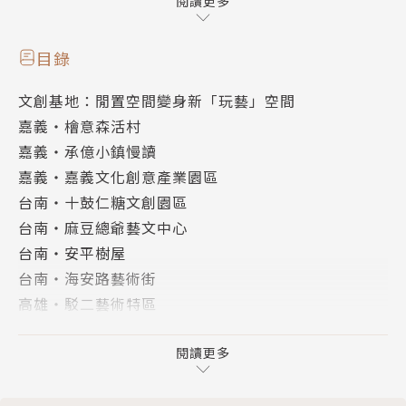
漁夫們的生活，會讓孩子對土地有情感，對食物更珍
閱讀更多
惜。
四、生態旅遊：大自然就是最棒的美術教室。陪孩子一
目錄
起玩，孩子自然會在這樣的情境中學習、茁壯、成長。
文創基地：閒置空間變身新「玩藝」空間
五、博物館/美術館：新課綱強調培養孩子獨立思考的
嘉義・檜意森活村
能力，博物館的導覽服務就是訓練獨立思考的最佳場
嘉義・承億小鎮慢讀
所。
嘉義・嘉義文化創意產業園區
六、露營：想給孩子真正的五感體驗，就帶他們去露
台南・十鼓仁糖文創園區
營。把家搬到戶外，和一群好友互相幫忙帶孩子，感受
台南・麻豆總爺藝文中心
野外生活的樂趣。
台南・安平樹屋
台南・海安路藝術街
高雄・駁二藝術特區
高雄・橋頭白屋藝廊
高雄・橋頭十股橋糖文創園區
閱讀更多
屏東・枋寮F3藝文特區
屏東・Ho覓藝文實驗研究所