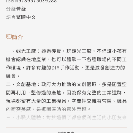
ISBN
9789575039288
分級
普級
語言
繁體中文
簡介
一、觀光工廠：透過導覽，玩觀光工廠，不但讓小孩有
機會認識在地產業，也可以體驗一下各種職場的不同工
作環境，許多有趣的DIY手作活動，更是激發創造力的
機會。
二、文創基地：政府大力推動的文創園區，多是閒置空
間再利用。整修過的廢墟，因為保有完整的工業遺跡，
現場都留有大量的工業機具，空間裡交雜著管線、機具
的衝突美感，是逛園區時的意外樂趣。
三、小職人體驗：對於過慣了都會便利生活的小朋友來
說，體驗一次沒有冷氣、必須在大太陽底下工作的農、